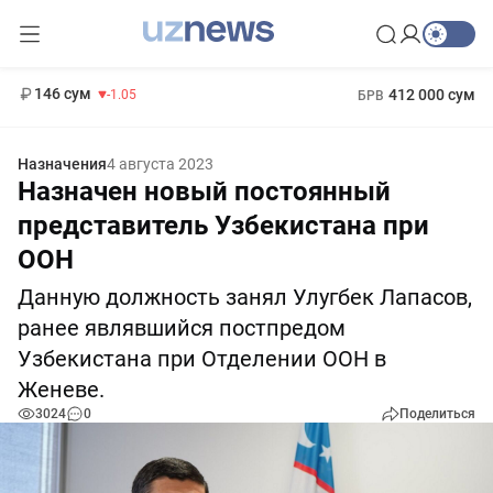
11 887 сум
-55.49
13 717 сум
1 271 000 сум
-25.83
МРОТ
146 сум
412 000 сум
-1.05
БРВ
Назначения
4 августа 2023
Назначен новый постоянный
представитель Узбекистана при
ООН
Данную должность занял Улугбек Лапасов,
ранее являвшийся постпредом
Узбекистана при Отделении ООН в
Женеве.
3024
0
Поделиться