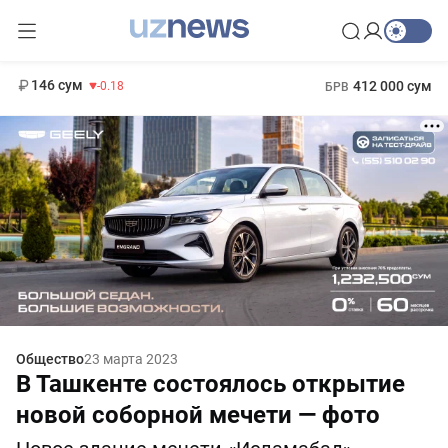
11 916 сум
28.92
13 749 сум
1 271 000 сум
32.19
МРОТ
146 сум
412 000 сум
-0.18
БРВ
Общество
23 марта 2023
В Ташкенте состоялось открытие
новой соборной мечети — фото