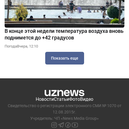
В конце этой недели температура воздуха вновь
поднимется до +42 градусов
Погода
Вчера, 12:10
Показать еще
Новости
Статьи
Фото
Видео
Свидетельство о регистрации электронного СМИ № 1070 от
12.08.2015г.
Учредитель: ЧП «News Media Group»