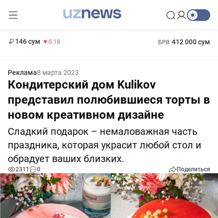
11 916 сум
28.92
13 749 сум
1 271 000 сум
32.19
МРОТ
146 сум
412 000 сум
-0.18
БРВ
Реклама
8 марта 2023
Кондитерский дом Kulikov
представил полюбившиеся торты в
новом креативном дизайне
Сладкий подарок – немаловажная часть
праздника, которая украсит любой стол и
обрадует ваших близких.
2311
0
Поделиться