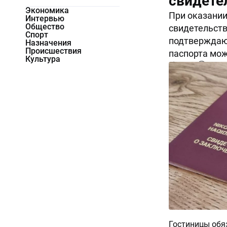
свидете
Экономика
При оказании
Интервью
Общество
свидетельств
Спорт
подтверждаю
Назначения
Происшествия
паспорта мож
Культура
24198
0
Гостиницы обя