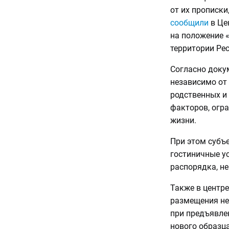
от их прописки
сообщили
в Це
на положение 
территории Ре
Согласно доку
независимо от 
родственных и
факторов, огр
жизни.
При этом субъ
гостиничные у
распорядка, н
Также в центре
размещения не
при предъявле
нового образца