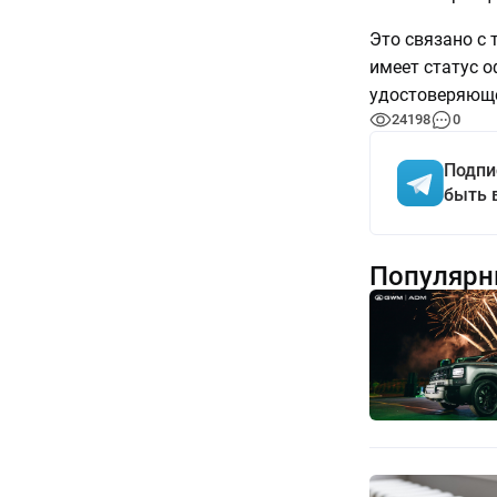
Это связано с 
имеет статус 
удостоверяюще
24198
0
Подпи
быть 
Популярн