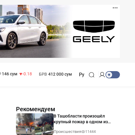
11 916 сум
28.92
13 749 сум
32.19
МРОТ
1 271 000 сум
146 сум
-0.18
БРВ
412 000 сум
Ру
Рекомендуем
В Ташобласти произошёл
крупный пожар в одном из
магазинов — видео
Происшествия
11444