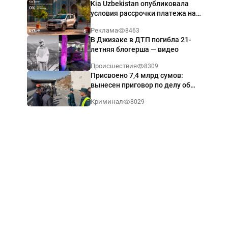
Kia Uzbekistan опубликовала
условия рассрочки платежа на
Kia Sonet со ставкой от 0%
Реклама
8463
годовых
В Джизаке в ДТП погибла 21-
летняя блогерша — видео
Происшествия
8309
Присвоено 7,4 млрд сумов:
вынесен приговор по делу об
обрушении путепровода в
Криминал
8029
Ташкенте