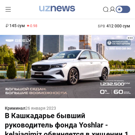
11 952 сум
36.46
13 780 сум
1 271 000 сум
30.12
МРОТ
145 сум
412 000 сум
-0.98
БРВ
Криминал
26 января 2023
В Кашкадарье бывший
руководитель фонда Yoshlar -
kelajagimiz обвиняется в хищении 1