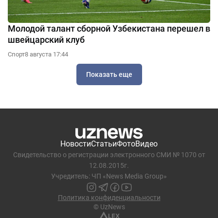
Молодой талант сборной Узбекистана перешел в
швейцарский клуб
Спорт
8 августа 17:44
Показать еще
Новости
Статьи
Фото
Видео
Свидетельство о регистрации электронного СМИ № 1070 от
12.08.2015г.
Учредитель: ЧП «News Media Group»
Политика конфиденциальности
© UzNews