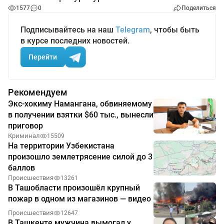
1577
0
Поделиться
Подписывайтесь на наш
Telegram
, чтобы быть
в курсе последних новостей.
Перейти
Рекомендуем
Экс-хокиму Намангана, обвиняемому
в получении взятки $60 тыс., вынесли
приговор
Криминал
15509
На территории Узбекистана
произошло землетрясение силой до 3
баллов
Происшествия
13261
В Ташобласти произошёл крупный
пожар в одном из магазинов — видео
Происшествия
12647
В Ташкенте мужчина вымогал у