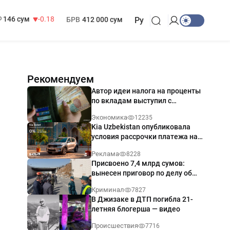
13 749 сум
32.19
МРОТ
1 271 000 сум
146 сум
-0.18
БРВ
412 000 сум
Ру
Рекомендуем
Автор идеи налога на проценты
по вкладам выступил с
разъяснением
Экономика
12235
Kia Uzbekistan опубликовала
условия рассрочки платежа на
Kia Sonet со ставкой от 0%
Реклама
8228
годовых
Присвоено 7,4 млрд сумов:
вынесен приговор по делу об
обрушении путепровода в
Криминал
7827
Ташкенте
В Джизаке в ДТП погибла 21-
летняя блогерша — видео
Происшествия
7716