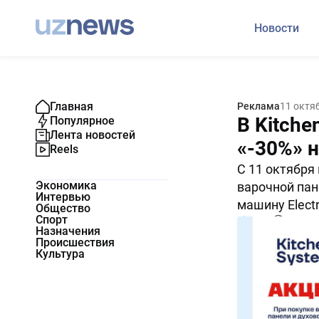
Новости
Главная
Реклама
11 октя
В Kitche
Популярное
Лента новостей
«-30%» 
Reels
C 11 октября
Экономика
варочной пан
Интервью
машину Electr
Общество
Спорт
2005
0
Назначения
Происшествия
Культура