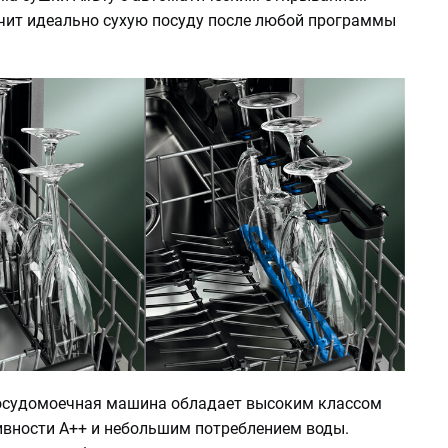
чит идеально сухую посуду после любой программы
посудомоечная машина обладает высоким классом
вности А++ и небольшим потреблением воды.