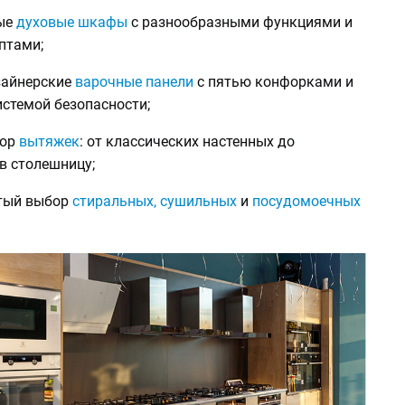
ые
духовые шкафы
с разнообразными функциями и
птами;
зайнерские
варочные панели
с пятью конфорками и
истемой безопасности;
бор
вытяжек
: от классических настенных до
в столешницу;
атый выбор
стиральных, сушильных
и
посудомоечных