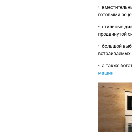
• вместительн
готовыми реце
• стильные ди
продвинутой с
• большой вы
встраиваемых 
• а также бог
машин
.