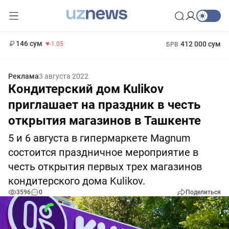
11 887 сум
-55.49
13 717 сум
1 271 000 сум
-25.83
МРОТ
146 сум
412 000 сум
-1.05
БРВ
Реклама
3 августа 2022
Кондитерский дом Kulikov
приглашает на праздник в честь
открытия магазинов в Ташкенте
5 и 6 августа в гипермаркете Magnum
состоится праздничное мероприятие в
честь открытия первых трех магазинов
кондитерского дома Kulikov.
3596
0
Поделиться