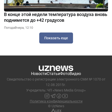
В конце этой недели температура воздуха вновь
поднимется до +42 градусов
Погода
Вчера, 12:10
Показать еще
Новости
Статьи
Фото
Видео
Свидетельство о регистрации электронного СМИ № 1070 от
12.08.2015г.
Учредитель: ЧП «News Media Group»
Политика конфиденциальности
© UzNews