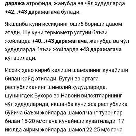
даража
атрофида, жанубда ва чўл ҳудудларда
+42…+43 даражагача
бўлади.
Якшанба куни иссиқнинг ошиб бориши давом
этади. Шу куни термометр устуни баъзи
жойларда
+40…+43 даражагача
, жанубда ва чўл
ҳудудларда баъзи жойларда
+43 даражагача
кўтарилади.
Иссиқ ҳаво кириб келиши шамолнинг кучайиши
билан қайд этилади. Бугун ва эртага
республиканинг шимолий ҳудудларида,
шунингдек Бухоро ва Навоий вилоятларининг
чўл ҳудудларида, якшанба куни эса республика
бўйича баъзи жойларда шамол чанг-тўзонлар
билан 15-20 м/с гача кучайиши кузатилади. 17
июлда айрим жойларда шамол 22-25 м/с гача