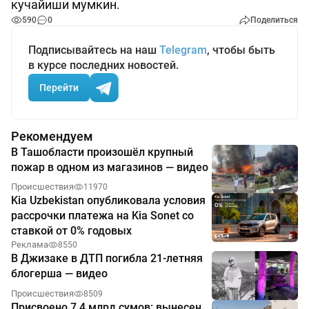
кучайиши мумкин.
590
0
Поделиться
Подписывайтесь на наш
Telegram
, чтобы быть
в курсе последних новостей.
Перейти
Рекомендуем
В Ташобласти произошёл крупный
пожар в одном из магазинов — видео
Происшествия
11970
Kia Uzbekistan опубликовала условия
рассрочки платежа на Kia Sonet со
ставкой от 0% годовых
Реклама
8550
В Джизаке в ДТП погибла 21-летняя
блогерша — видео
Происшествия
8509
Присвоено 7,4 млрд сумов: вынесен