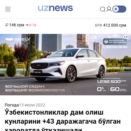
11 916 сум
28.92
13 749 сум
1 271 000 сум
32.19
МРОТ
146 сум
412 000 сум
-0.18
БРВ
Погода
15 июля 2022
Ўзбекистонликлар дам олиш
кунларини +43 даражагача бўлган
ҳароратда ўтказишади