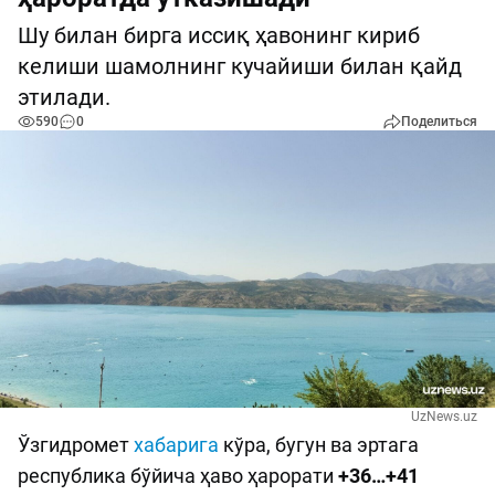
Шу билан бирга иссиқ ҳавонинг кириб
келиши шамолнинг кучайиши билан қайд
этилади.
590
0
Поделиться
UzNews.uz
Ўзгидромет
хабарига
кўра, бугун ва эртага
республика бўйича ҳаво ҳарорати
+36…+41