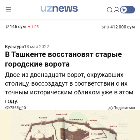
11 887 сум
-55.49
13 717 сум
1 271 000 сум
-25.83
МРОТ
146 сум
412 000 сум
-1.05
БРВ
Культура
18 мая 2022
В Ташкенте восстановят старые
городские ворота
Двое из двенадцати ворот, окружавших
столицу, воссоздадут в соответствии с их
точным историческим обликом уже в этом
году.
7565
0
Поделиться