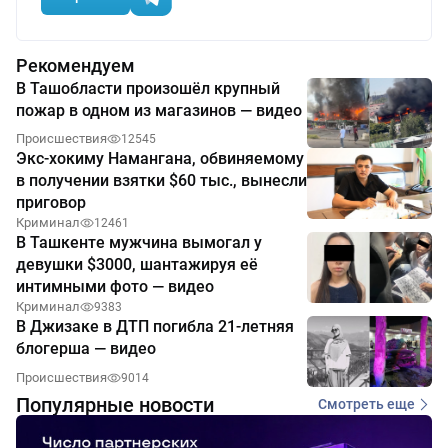
Рекомендуем
В Ташобласти произошёл крупный
пожар в одном из магазинов — видео
Происшествия
12545
Экс-хокиму Намангана, обвиняемому
в получении взятки $60 тыс., вынесли
приговор
Криминал
12461
В Ташкенте мужчина вымогал у
девушки $3000, шантажируя её
интимными фото — видео
Криминал
9383
В Джизаке в ДТП погибла 21-летняя
блогерша — видео
Происшествия
9014
Популярные новости
Смотреть еще