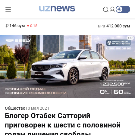
11 916 сум
28.92
13 749 сум
1 271 000 сум
32.19
МРОТ
146 сум
412 000 сум
-0.18
БРВ
Общество
10 мая 2021
Блогер Отабек Сатторий
приговорен к шести с половиной
годам лишения свободы