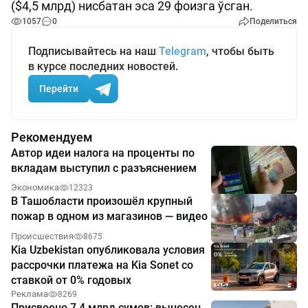
($4,5 млрд) нисбатан эса 29 фоизга ўсган.
1057
0
Поделиться
Подписывайтесь на наш
Telegram
, чтобы быть
в курсе последних новостей.
Перейти
Рекомендуем
Автор идеи налога на проценты по
вкладам выступил с разъяснением
Экономика
12323
В Ташобласти произошёл крупный
пожар в одном из магазинов — видео
Происшествия
8675
Kia Uzbekistan опубликовала условия
рассрочки платежа на Kia Sonet со
ставкой от 0% годовых
Реклама
8269
Присвоено 7,4 млрд сумов: вынесен