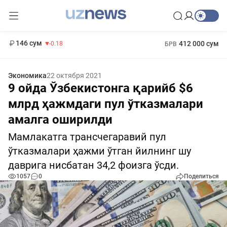
11 916 сум
28.92
13 749 сум
1 271 000 сум
32.19
МРОТ
146 сум
412 000 сум
-0.18
БРВ
Экономика
22 октября 2021
9 ойда Ўзбекистонга қарийб $6
млрд ҳажмдаги пул ўтказмалари
амалга оширилди
Мамлакатга трансчегаравий пул
ўтказмалари ҳажми ўтган йилнинг шу
даврига нисбатан 34,2 фоизга ўсди.
1057
0
Поделиться