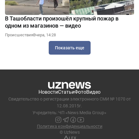
В Ташобласти произошёл крупный пожар в
одном из магазинов — видео
Происшествия
Вчера, 14:28
Показать еще
Новости
Статьи
Фото
Видео
Свидетельство о регистрации электронного СМИ № 1070 от
12.08.2015г.
Учредитель: ЧП «News Media Group»
Политика конфиденциальности
© UzNews