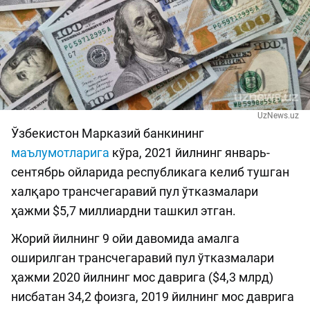
UzNews.uz
Ўзбекистон Марказий банкининг
маълумотларига
кўра, 2021 йилнинг январь-
сентябрь ойларида республикага келиб тушган
халқаро трансчегаравий пул ўтказмалари
ҳажми $5,7 миллиардни ташкил этган.
Жорий йилнинг 9 ойи давомида амалга
оширилган трансчегаравий пул ўтказмалари
ҳажми 2020 йилнинг мос даврига ($4,3 млрд)
нисбатан 34,2 фоизга, 2019 йилнинг мос даврига