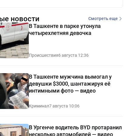
ые новости
Смотреть еще
В Ташкенте в парке утонула
четырехлетняя девочка
Происшествия
6 августа 12:36
В Ташкенте мужчина вымогал у
девушки $3000, шантажируя её
интимными фото — видео
Криминал
7 августа 10:06
В Ургенче водитель BYD протаранил
несколько автомобилей — видео