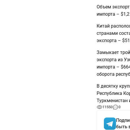
Объем экспорт
импорта – $1,2
Китай располо
странами соста
экспорта – $51
Замыкает трой
экспорта из Уз
импорта – $66
оборота респуб
В десятку кру
Республика Кор
Туркменистан 
11550
0
Подпи
быть 