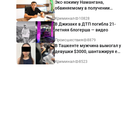
Экс-хокиму Намангана,
обвиняемому в получении
взятки $60 тыс., вынесли
Криминал
10828
приговор
В Джизаке в ДТП погибла 21-
летняя блогерша — видео
Происшествия
8879
В Ташкенте мужчина вымогал у
девушки $3000, шантажируя её
интимными фото — видео
Криминал
8523