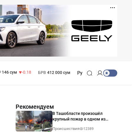
11 916 сум
28.92
13 749 сум
32.19
МРОТ
1 271 000 сум
146 сум
-0.18
БРВ
412 000 сум
Ру
Рекомендуем
В Ташобласти произошёл
крупный пожар в одном из
магазинов — видео
Происшествия
12389