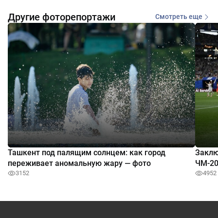
Другие фоторепортажи
Смотреть еще
Ташкент под палящим солнцем: как город
Заклю
переживает аномальную жару — фото
ЧМ-20
3152
4952