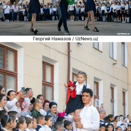
Георгий Намазов / UzNews.uz