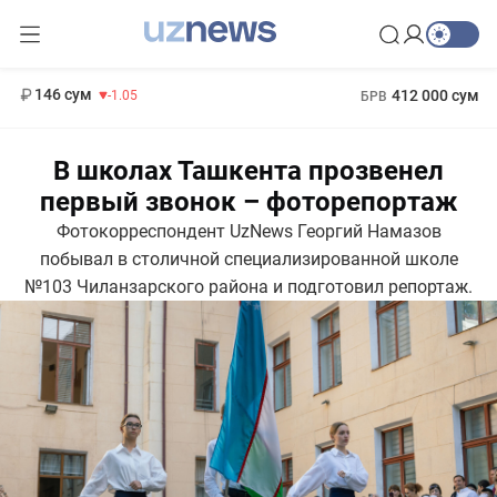
13 717 сум
-25.83
146 сум
412 000 сум
-1.05
БРВ
11 887 сум
1 271 000 сум
-55.49
МРОТ
В школах Ташкента прозвенел
первый звонок – фоторепортаж
Фотокорреспондент UzNews Георгий Намазов
побывал в столичной специализированной школе
№103 Чиланзарского района и подготовил репортаж.