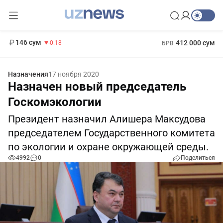
11 916 сум
28.92
13 749 сум
1 271 000 сум
32.19
МРОТ
146 сум
412 000 сум
-0.18
БРВ
Назначения
17 ноября 2020
Назначен новый председатель
Госкомэкологии
Президент назначил Алишера Максудова
председателем Государственного комитета
по экологии и охране окружающей среды.
4992
0
Поделиться