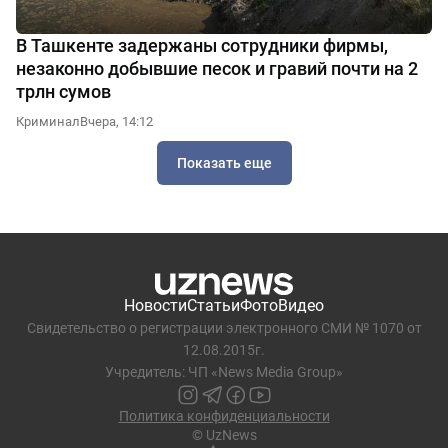
В Ташкенте задержаны сотрудники фирмы,
незаконно добывшие песок и гравий почти на 2
трлн сумов
Криминал
Вчера, 14:12
Показать еще
Новости
Статьи
Фото
Видео
Свидетельство о регистрации электронного СМИ № 1070 от
12.08.2015г.
Учредитель: ЧП «News Media Group»
Политика конфиденциальности
© UzNews