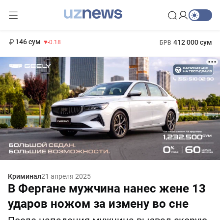
11 916 сум
28.92
13 749 сум
1 271 000 сум
32.19
МРОТ
146 сум
412 000 сум
-0.18
БРВ
Криминал
21 апреля 2025
В Фергане мужчина нанес жене 13
ударов ножом за измену во сне