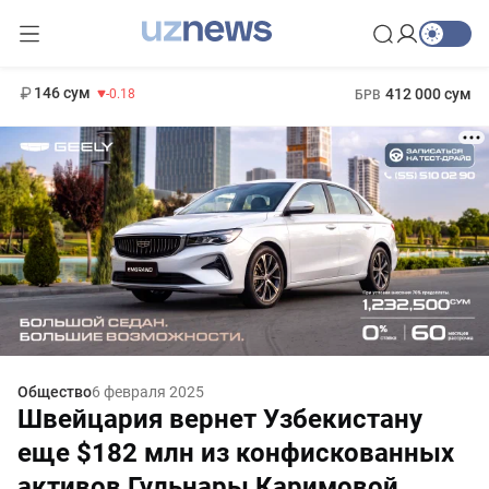
11 916 сум
28.92
13 749 сум
1 271 000 сум
32.19
МРОТ
146 сум
412 000 сум
-0.18
БРВ
Общество
6 февраля 2025
Швейцария вернет Узбекистану
еще $182 млн из конфискованных
активов Гульнары Каримовой