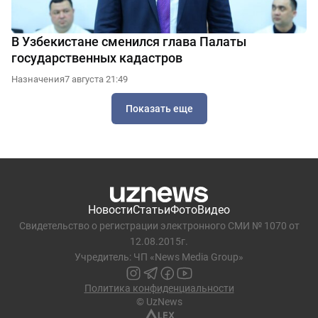
В Узбекистане сменился глава Палаты
государственных кадастров
Назначения
7 августа 21:49
Показать еще
Новости
Статьи
Фото
Видео
Свидетельство о регистрации электронного СМИ № 1070 от
12.08.2015г.
Учредитель: ЧП «News Media Group»
Политика конфиденциальности
© UzNews