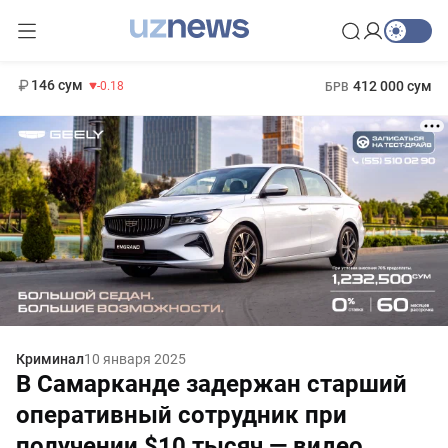
11 916 сум
28.92
13 749 сум
1 271 000 сум
32.19
МРОТ
146 сум
412 000 сум
-0.18
БРВ
Криминал
10 января 2025
В Самарканде задержан старший
оперативный сотрудник при
получении $10 тысяч — видео