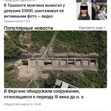
Происшествия
8741
В Ташкенте мужчина вымогал у
девушки $3000, шантажируя её
интимными фото — видео
Криминал
7704
Популярные новости
Смотреть еще
В Фергане обнаружили сооружения,
относящиеся к периоду III века до н. э.
Общество
6 августа 18:46