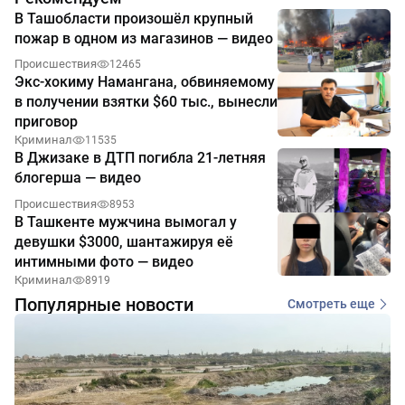
В Ташобласти произошёл крупный
пожар в одном из магазинов — видео
Происшествия
12465
Экс-хокиму Намангана, обвиняемому
в получении взятки $60 тыс., вынесли
приговор
Криминал
11535
В Джизаке в ДТП погибла 21-летняя
блогерша — видео
Происшествия
8953
В Ташкенте мужчина вымогал у
девушки $3000, шантажируя её
интимными фото — видео
Криминал
8919
Популярные новости
Смотреть еще