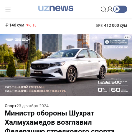
11 916 сум
28.92
13 749 сум
1 271 000 сум
32.19
МРОТ
146 сум
412 000 сум
-0.18
БРВ
Спорт
23 декабря 2024
Министр обороны Шухрат
Халмухамедов возглавил
Федерацию стрелкового спорта