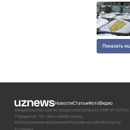
Показать е
Новости
Статьи
Фото
Видео
Свидетельство о регистрации электронного СМИ № 1070 от 
Учредитель: ЧП «News Media Group»
Использование материалов
Реклама на сайте
Контакты
© UzNews