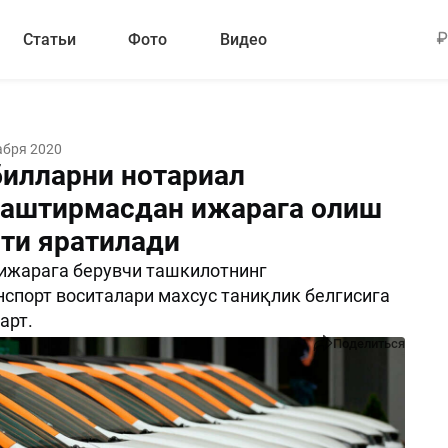
Статьи
Фото
Видео
абря 2020
илларни нотариал
аштирмасдан ижарага олиш
ти яратилади
ижарага берувчи ташкилотнинг
спорт воситалари махсус таниқлик белгисига
арт.
Поделиться