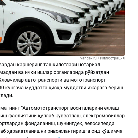
yandex.ru / Иллюстрация
нвардан каршеринг ташкилотлари нотариал
асдан ва ички ишлар органларида рўйхатдан
ўловчилар автотранспорти ва мототранспорт
30 кунгача муддатга қисқа муддатли ижарага бериш
ўлади.
уматнинг “Автомототранспорт воситаларини ёллаш
риш фаолиятини қўллаб-қувватлаш, электромобиллар
ортлардан фойдаланиш, шунингдек, велосипедда
аб ҳаракатланишни ривожлантиришга оид қўшимча