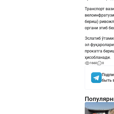
Транспорт ваз
велоинфратузи
бериш) ривожл
органи этиб бе
Эслатиб ўтами
эл фуқаролари
прокатга бери
ҳисобланади.
1660
0
Подпи
быть 
Популярн