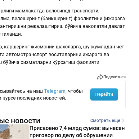
ирлиги мамлакатда велосипед транспорти,
лма, велошеринг (байкшеринг) фаолиятини (ижарага
антиришни режалаштириш бўйича ваколатли давлат
лгиланди.
з, каршеринг жисмоний шахсларга, шу жумладан чет
га автомотранспорт воситаларини ижарага ва
ш бўйича хизматларни кўрсатиш фаолияти
Поделиться
сывайтесь на наш
Telegram
, чтобы
Перейти
в курсе последних новостей.
ые новости
Смотреть еще
Присвоено 7,4 млрд сумов: вынесен
приговор по делу об обрушении