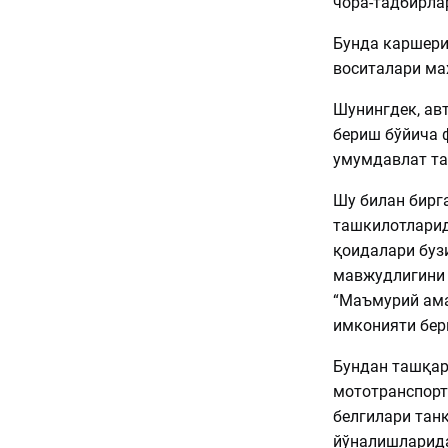
чора-тадбирла
Бунда каршери
воситалари мах
Шунингдек, ав
бериш бўйича 
умумдавлат та
Шу билан бирг
ташкилотларид
қоидалари буз
мавжудлигини 
“Маъмурий ама
имконияти бер
Бундан ташқар
мототранспорт
белгилари танқ
йўналишларида