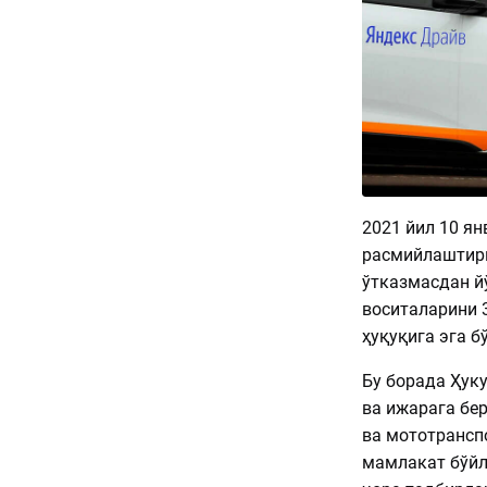
2021 йил 10 я
расмийлаштирм
ўтказмасдан й
воситаларини 
ҳуқуқига эга б
Бу борада Ҳук
ва ижарага бе
ва мототрансп
мамлакат бўйл