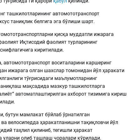
р тўғрисида”ги қарори
қабул
қилинди.
нг ташкилотларининг автомототранспорт
сус таниқлик белгига эга бўлиши шарт.
томототранспортларни қисқа муддатли ижарага
фаолият Иқтисодий фаолият турларининг
снифлагичига киритилади.
а, автомототранспорт воситаларини каршеринг
ан ижарага олган шахслар томонидан йўл ҳаракати
илганлиги тўғрисидаги маълумотларнинг
аниқлаш мақсадида мазкур ташкилотларга
лиёт” автоматлаштирилган ахборот тизимига кириш
илади.
и, бутун мамлакат бўйлаб ўрнатилган
 ва велосипедда ҳаракатланишни тақиқловчи йўл
идий таҳлил қилиниб, тегишли ҳаракат
 уларни олиб ташлаш чоралари кўрилади.