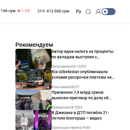
13 717 сум
-25.83
МРОТ
1 271 000 сум
146 сум
-1.05
БРВ
412 000 сум
Ру
Рекомендуем
Автор идеи налога на проценты
по вкладам выступил с
разъяснением
Экономика
12209
Kia Uzbekistan опубликовала
условия рассрочки платежа на
Kia Sonet со ставкой от 0%
Реклама
8207
годовых
Присвоено 7,4 млрд сумов:
вынесен приговор по делу об
обрушении путепровода в
Криминал
7802
Ташкенте
В Джизаке в ДТП погибла 21-
летняя блогерша — видео
Происшествия
7644