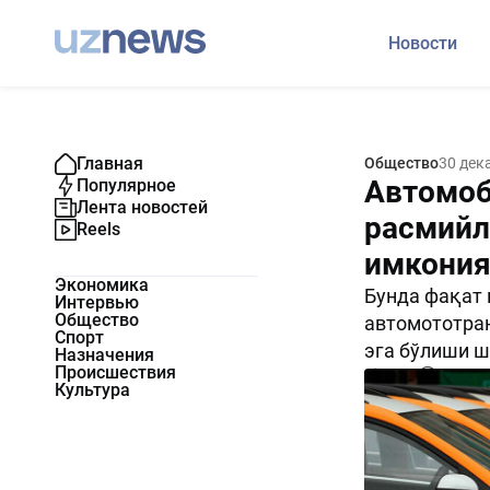
Новости
Главная
Общество
30 дек
Автомоб
Популярное
Лента новостей
расмийл
Reels
имкония
Экономика
Бунда фақат 
Интервью
Общество
автомототран
Спорт
эга бўлиши ш
Назначения
Происшествия
1660
0
Культура