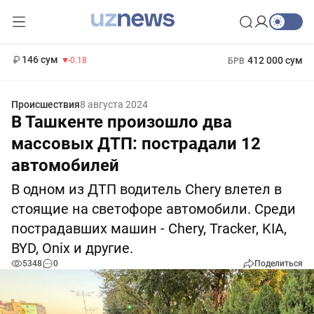
11 916 сум
28.92
13 749 сум
1 271 000 сум
32.19
МРОТ
146 сум
412 000 сум
-0.18
БРВ
Происшествия
8 августа 2024
В Ташкенте произошло два
массовых ДТП: пострадали 12
автомобилей
В одном из ДТП водитель Chery влетел в
стоящие на светофоре автомобили. Среди
пострадавших машин - Chery, Tracker, KIA,
BYD, Onix и другие.
5348
0
Поделиться