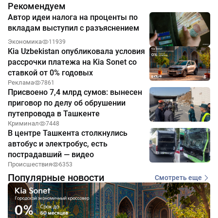
Рекомендуем
Автор идеи налога на проценты по
вкладам выступил с разъяснением
Экономика
11939
Kia Uzbekistan опубликовала условия
рассрочки платежа на Kia Sonet со
ставкой от 0% годовых
Реклама
7861
Присвоено 7,4 млрд сумов: вынесен
приговор по делу об обрушении
путепровода в Ташкенте
Криминал
7448
В центре Ташкента столкнулись
автобус и электробус, есть
пострадавший — видео
Происшествия
6353
Популярные новости
Смотреть еще