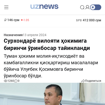
11 887 сум
-55.49
13 717 сум
1 271 000 сум
-25.83
МРОТ
146 сум
412 000 сум
-1.05
БРВ
Назначения
13 апреля 2024
Сурхондарё вилояти ҳокимига
биринчи ўринбосар тайинланди
Туман ҳокими молия-иқтисодиёт ва
камбағалликни қисқартириш масалалари
бўйича Улуғбек Қосимовга биринчи
ўринбосар бўлди.
1260
0
Поделиться