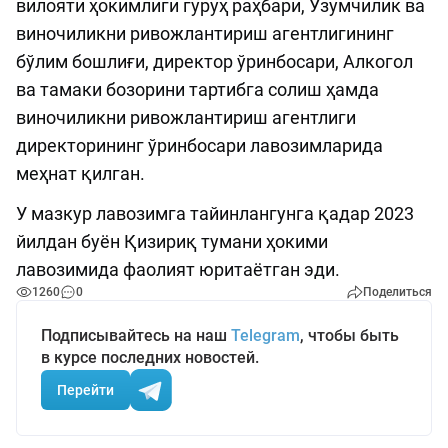
вилояти ҳокимлиги гуруҳ раҳбари, Узумчилик ва
виночиликни ривожлантириш агентлигининг
бўлим бошлиғи, директор ўринбосари, Алкогол
ва тамаки бозорини тартибга солиш ҳамда
виночиликни ривожлантириш агентлиги
директорининг ўринбосари лавозимларида
меҳнат қилган.
У мазкур лавозимга тайинлангунга қадар 2023
йилдан буён Қизириқ тумани ҳокими
лавозимида фаолият юритаётган эди.
1260
0
Поделиться
Подписывайтесь на наш
Telegram
, чтобы быть
в курсе последних новостей.
Перейти