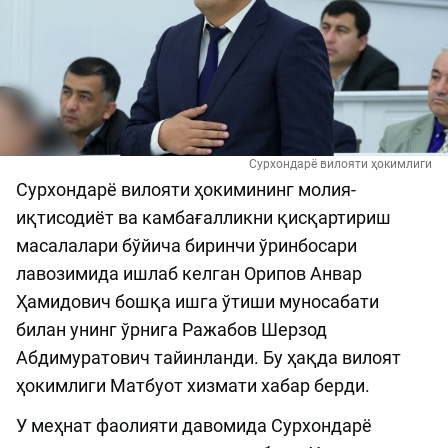
Сурхондарё вилояти ҳокимлиги
Сурхондарё вилояти ҳокимининг молия-
иқтисодиёт ва камбағалликни қисқартириш
масалалари бўйича биринчи ўринбосари
лавозимида ишлаб келган Орипов Анвар
Ҳамидович бошқа ишга ўтиши муносабати
билан унинг ўрнига Ражабов Шерзод
Абдимуратович тайинланди. Бу ҳақда вилоят
ҳокимлиги Матбуот хизмати хабар берди.
У меҳнат фаолияти давомида Сурхондарё