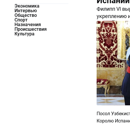
Испании
Экономика
Филипп VI вы
Интервью
Общество
укреплению 
Спорт
1574
0
Назначения
Происшествия
Культура
Посол Узбекис
Королю Испани