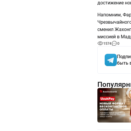
достижение но
Напомним, Фар
Чрезвычайного
сменил Жахонг
миссией в Мадр
1574
0
Подпи
быть 
Популярн