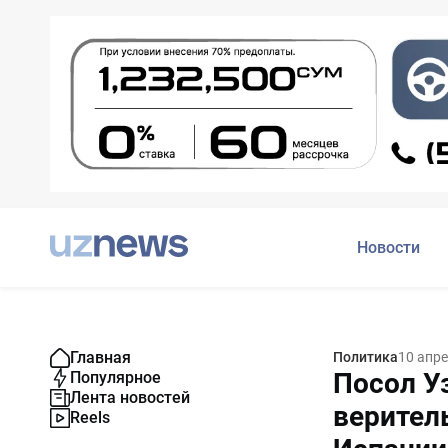
Новости
Главная
Политика
10 апре
Посол У
Популярное
Лента новостей
верител
Reels