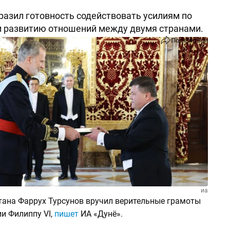
разил готовность содействовать усилиям по
и развитию отношений между двумя странами.
Поделиться
иа
тана Фаррух Турсунов вручил верительные грамоты
и Филиппу VI,
пишет
ИА «Дунё».