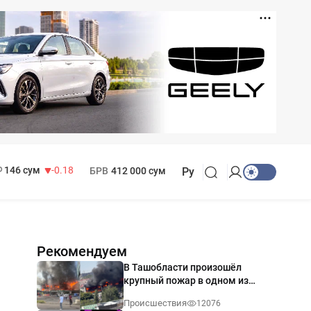
11 916 сум
28.92
13 749 сум
32.19
МРОТ
1 271 000 сум
146 сум
-0.18
БРВ
412 000 сум
Ру
Рекомендуем
В Ташобласти произошёл
крупный пожар в одном из
магазинов — видео
Происшествия
12076