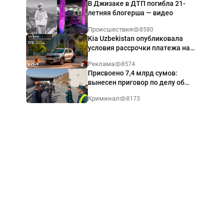
В Джизаке в ДТП погибла 21-
летняя блогерша — видео
Происшествия
8580
Kia Uzbekistan опубликовала
условия рассрочки платежа на
Kia Sonet со ставкой от 0%
Реклама
8574
годовых
Присвоено 7,4 млрд сумов:
вынесен приговор по делу об
обрушении путепровода в
Криминал
8173
Ташкенте