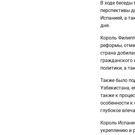
В ходе беседы
перспективы д
Испанией, а т
дня.
Король Филипп
реформы, отме
страна добилас
гражданского 
политики, а та
Также было по
Узбекистана, е
также к процес
особенности к 
глубокое впеча
Король Испани
укреплению и 