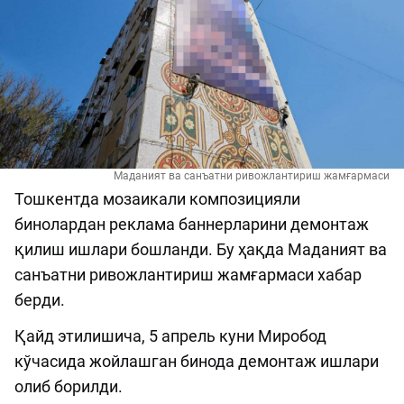
Маданият ва санъатни ривожлантириш жамғармаси
Тошкентда мозаикали композицияли
бинолардан реклама баннерларини демонтаж
қилиш ишлари бошланди. Бу ҳақда Маданият ва
санъатни ривожлантириш жамғармаси хабар
берди.
Қайд этилишича, 5 апрель куни Миробод
кўчасида жойлашган бинода демонтаж ишлари
олиб борилди.