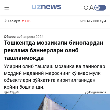
11 887 сум
-55.49
13 717 сум
1 271 000 сум
-25.83
МРОТ
146 сум
412 000 сум
-1.05
БРВ
Общество
5 апреля 2024
Тошкентда мозаикали бинолардан
реклама баннерлари олиб
ташланмоқда
Уларни олиб ташлаш мозаика ва паннолар
моддий маданий мероснинг кўчмас мулк
объектлари рўйхатига киритилганидан
кейин бошланди.
741
0
Поделиться