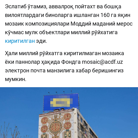
Эслатиб ўтамиз, аввалроқ пойтахт ва бошқа
вилоятлардаги биноларга ишланган 160 га яқин
мозаик композициялари Моддий маданий мерос
кўчмас мулк объектлари миллий рўйхатига
киритилган
эди.
Ҳали миллий рўйхатга киритилмаган мозаика
ёки паннолар ҳақида Фондга
mosaic@acdf.uz
электрон почта манзилига хабар беришингиз
мумкин.