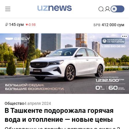
11 952 сум
36.46
13 780 сум
1 271 000 сум
30.12
МРОТ
145 сум
412 000 сум
-0.98
БРВ
Общество
4 апреля 2024
В Ташкенте подорожала горячая
вода и отопление — новые цены