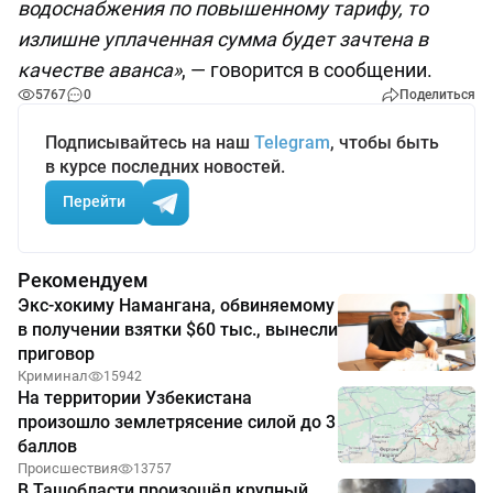
водоснабжения по повышенному тарифу, то
излишне уплаченная сумма будет зачтена в
качестве аванса»
, — говорится в сообщении.
5767
0
Поделиться
Подписывайтесь на наш
Telegram
, чтобы быть
в курсе последних новостей.
Перейти
Рекомендуем
Экс-хокиму Намангана, обвиняемому
в получении взятки $60 тыс., вынесли
приговор
Криминал
15942
На территории Узбекистана
произошло землетрясение силой до 3
баллов
Происшествия
13757
В Ташобласти произошёл крупный