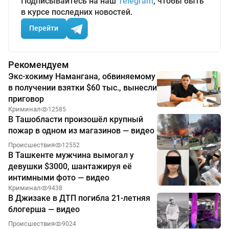
Подписывайтесь на наш
Telegram
, чтобы быть
в курсе последних новостей.
Перейти
Рекомендуем
Экс-хокиму Намангана, обвиняемому
в получении взятки $60 тыс., вынесли
приговор
Криминал
12585
В Ташобласти произошёл крупный
пожар в одном из магазинов — видео
Происшествия
12552
В Ташкенте мужчина вымогал у
девушки $3000, шантажируя её
интимными фото — видео
Криминал
9438
В Джизаке в ДТП погибла 21-летняя
блогерша — видео
Происшествия
9024