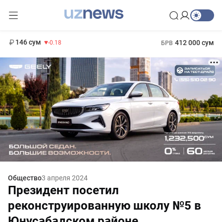
11 916 сум
28.92
13 749 сум
1 271 000 сум
32.19
МРОТ
146 сум
412 000 сум
-0.18
БРВ
Общество
3 апреля 2024
Президент посетил
реконструированную школу №5 в
Юнусабадском районе