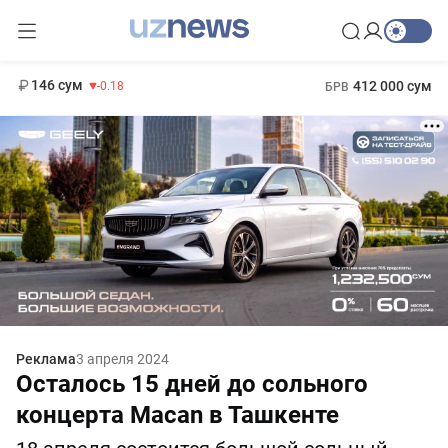
11 916 сум
28.92
13 749 сум
1 271 000 сум
32.19
МРОТ
146 сум
412 000 сум
-0.18
БРВ
Реклама
3 апреля 2024
Осталось 15 дней до сольного
концерта Macan в Ташкенте