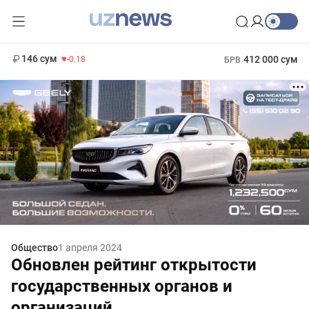
11 916 сум
28.92
13 749 сум
1 271 000 сум
32.19
МРОТ
146 сум
412 000 сум
-0.18
БРВ
Общество
1 апреля 2024
Обновлен рейтинг открытости
государственных органов и
организаций