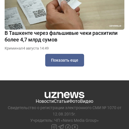
В Ташкенте через фальшивые чеки расхитили
более 4,7 млрд сумов
Криминал
4 августа 14:49
Показать еще
Новости
Статьи
Фото
Видео
Свидетельство о регистрации электронного СМИ № 1070 от
12.08.2015г.
Учредитель: ЧП «News Media Group»