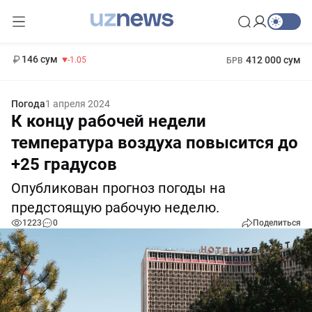
11 887 сум
-55.49
13 717 сум
1 271 000 сум
-25.83
МРОТ
146 сум
412 000 сум
-1.05
БРВ
Погода
1 апреля 2024
К концу рабочей недели
температура воздуха повысится до
+25 градусов
Опубликован прогноз погоды на
предстоящую рабочую неделю.
1223
0
Поделиться