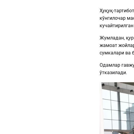
Ҳуқуқ-тартибо
кўнгилочар ма
кучайтирилган
Жумладан, қур
жамоат жойлар
сумкалари ва 
Одамлар гавжу
ўтказилади.