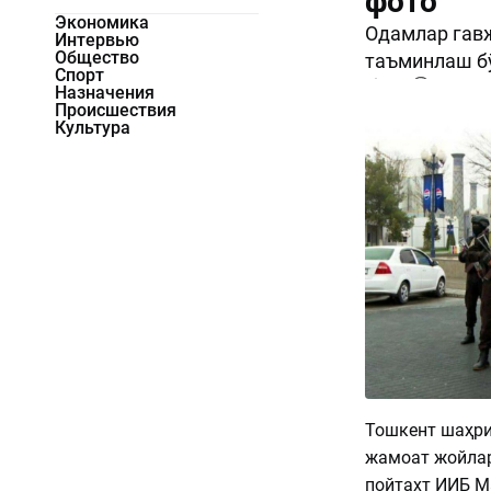
фото
Экономика
Одамлар гав
Интервью
Общество
таъминлаш б
Спорт
753
0
Назначения
Происшествия
Культура
Тошкент шаҳр
жамоат жойлар
пойтахт ИИБ М