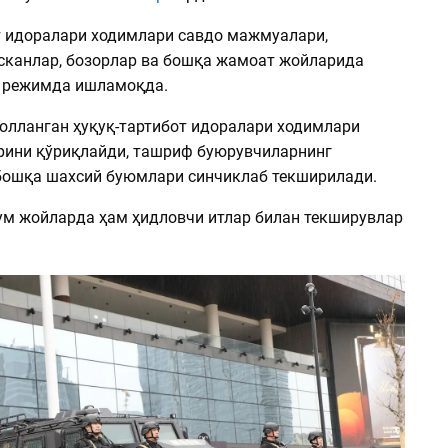
т идоралари ходимлари савдо мажмуалари,
сканлар, бозорлар ва бошқа жамоат жойларида
 режимда ишламоқда.
олланган ҳуқуқ-тартибот идоралари ходимлари
ини қўриқлайди, ташриф буюрувчиларнинг
бошқа шахсий буюмлари синчиклаб текширилади.
м жойларда ҳам ҳидловчи итлар билан текширувлар