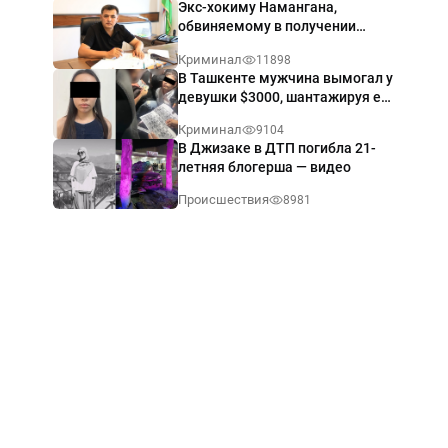
Экс-хокиму Намангана,
обвиняемому в получении
взятки $60 тыс., вынесли
Криминал
11898
приговор
В Ташкенте мужчина вымогал у
девушки $3000, шантажируя её
интимными фото — видео
Криминал
9104
В Джизаке в ДТП погибла 21-
летняя блогерша — видео
Происшествия
8981