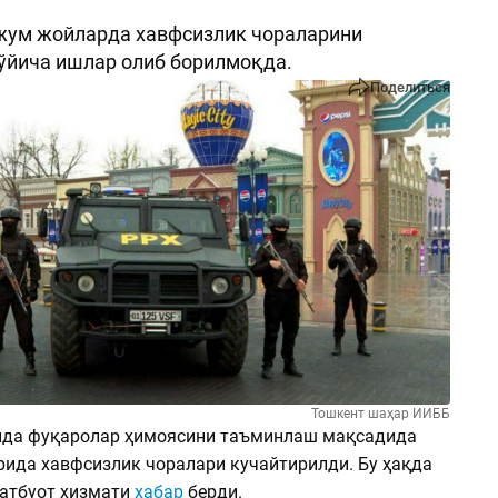
жум жойларда хавфсизлик чораларини
ўйича ишлар олиб борилмоқда.
Поделиться
Тошкент шаҳар ИИББ
ида фуқаролар ҳимоясини таъминлаш мақсадида
ида хавфсизлик чоралари кучайтирилди. Бу ҳақда
атбуот хизмати
хабар
берди.