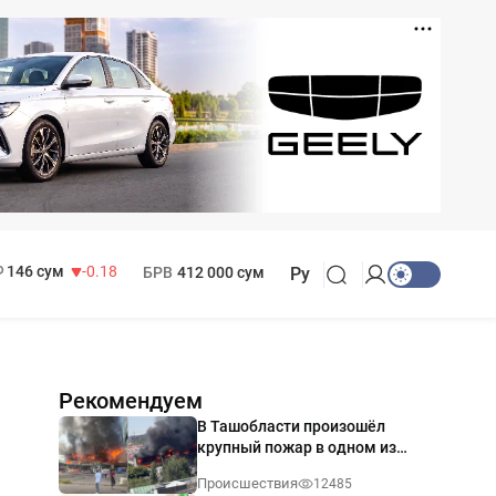
11 916 сум
28.92
13 749 сум
32.19
МРОТ
1 271 000 сум
146 сум
-0.18
БРВ
412 000 сум
Ру
Рекомендуем
В Ташобласти произошёл
крупный пожар в одном из
магазинов — видео
Происшествия
12485