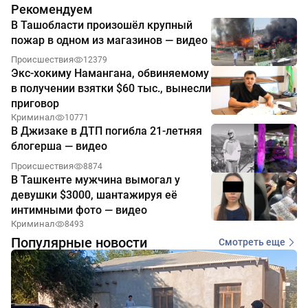
Рекомендуем
В Ташобласти произошёл крупный
пожар в одном из магазинов — видео
Происшествия
12379
Экс-хокиму Намангана, обвиняемому
в получении взятки $60 тыс., вынесли
приговор
Криминал
10771
В Джизаке в ДТП погибла 21-летняя
блогерша — видео
Происшествия
8874
В Ташкенте мужчина вымогал у
девушки $3000, шантажируя её
интимными фото — видео
Криминал
8493
Популярные новости
Смотреть еще