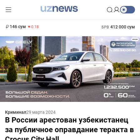
11 916 сум
28.92
13 749 сум
1 271 000 сум
32.19
МРОТ
146 сум
412 000 сум
-0.18
БРВ
Криминал
29 марта 2024
В России арестован узбекистанец
за публичное оправдание теракта в
Crocus City Hall