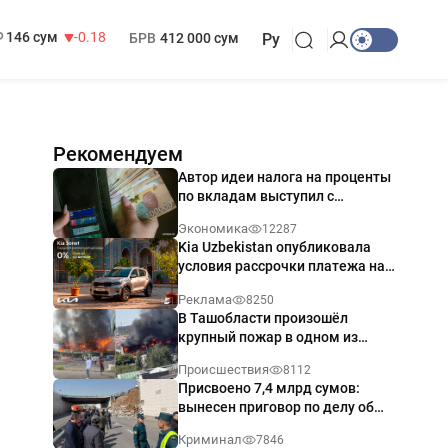
13 749 сум
32.19
МРОТ
1 271 000 сум
146 сум
-0.18
БРВ
412 000 сум
Ру
Рекомендуем
Автор идеи налога на проценты
по вкладам выступил с
разъяснением
Экономика
12287
Kia Uzbekistan опубликовала
условия рассрочки платежа на
Kia Sonet со ставкой от 0%
Реклама
8250
годовых
В Ташобласти произошёл
крупный пожар в одном из
магазинов — видео
Происшествия
8112
Присвоено 7,4 млрд сумов:
вынесен приговор по делу об
обрушении путепровода в
Криминал
7846
Ташкенте