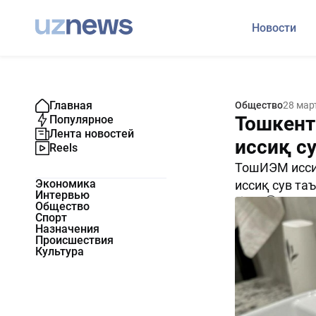
Новости
Главная
Общество
28 мар
Тошкент
Популярное
Лента новостей
иссиқ су
Reels
ТошИЭМ иссиқ
Экономика
иссиқ сув та
Интервью
724
0
Общество
Спорт
Назначения
Происшествия
Культура