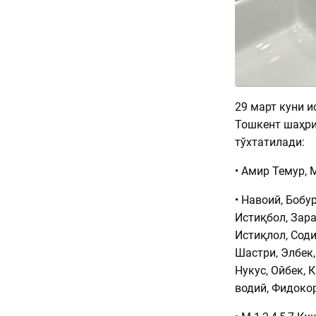
29 март куни 
Тошкент шаҳри
тўхтатилади:
• Амир Темур, 
• Навоий, Бобу
Истиқбол, Зар
Истиқлол, Соди
Шастри, Элбек,
Нукус, Ойбек, 
водий, Фидокор