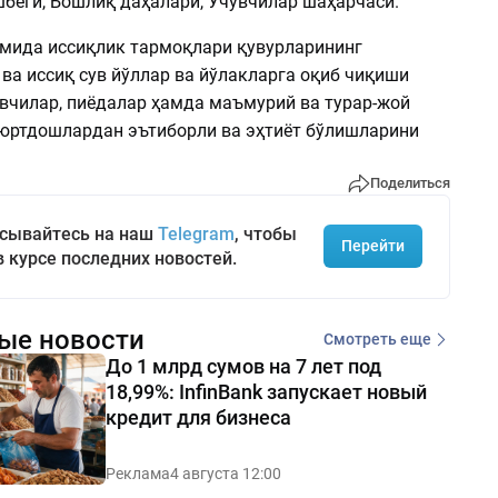
Қушбеги, Бошлиқ даҳалари, Учувчилар шаҳарчаси.
мида иссиқлик тармоқлари қувурларининг
ва иссиқ сув йўллар ва йўлакларга оқиб чиқиши
вчилар, пиёдалар ҳамда маъмурий ва турар-жой
юртдошлардан эътиборли ва эҳтиёт бўлишларини
Поделиться
сывайтесь на наш
Telegram
, чтобы
Перейти
в курсе последних новостей.
ые новости
Смотреть еще
До 1 млрд сумов на 7 лет под
18,99%: InfinBank запускает новый
кредит для бизнеса
Реклама
4 августа 12:00