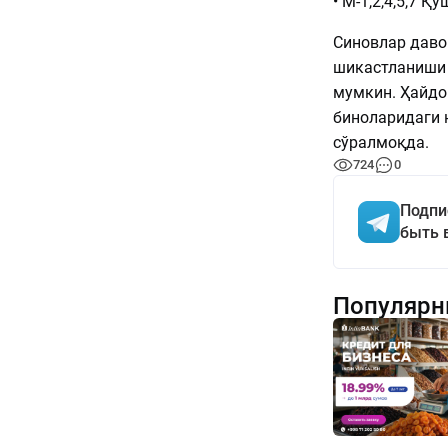
• М-1,2,4,5,7 
Синовлар даво
шикастланиши 
мумкин. Ҳайдо
биноларидаги 
сўралмоқда.
724
0
Подпи
быть 
Популярн