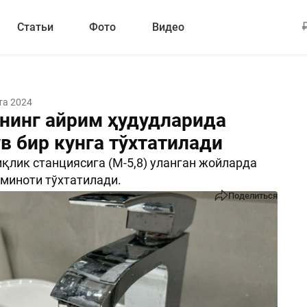
Статьи
Фото
Видео
та 2024
нинг айрим ҳудудларида
в бир кунга тўхтатилади
лик станциясига (М-5,8) уланган жойларда
ъминоти тўхтатилади.
Поделиться