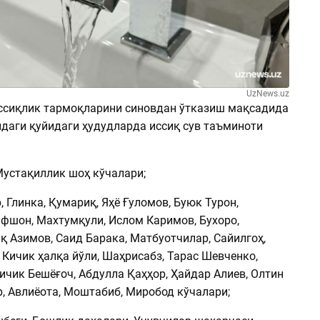
UzNews.uz
иссиқлик тармоқларини синовдан ўтказиш мақсадида
даги қуйидаги ҳудудларда иссиқ сув таъминоти
Мустақиллик шоҳ кўчалари;
р, Глинка, Қумариқ, Яҳё Ғуломов, Буюк Турон,
афшон, Махтумқули, Ислом Каримов, Бухоро,
қ Азимов, Саид Барака, Матбуотчилар, Сайилгоҳ,
 Кичик ҳалқа йўли, Шаҳрисабз, Тарас Шевченко,
Кичик Бешёғоч, Абдулла Қаҳҳор, Ҳайдар Алиев, Олтин
, Авлиёота, Моштабиб, Миробод кўчалари;