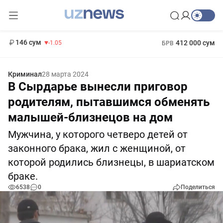
11 887 сум
-55.49
13 717 сум
1 271 000 сум
-25.83
МРОТ
146 сум
412 000 сум
-1.05
БРВ
Криминал
28 марта 2024
В Сырдарье вынесли приговор
родителям, пытавшимся обменять
малышей-близнецов на дом
Мужчина, у которого четверо детей от
законного брака, жил с женщиной, от
которой родились близнецы, в шариатском
браке.
6538
0
Поделиться