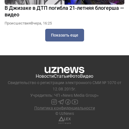
В Джизаке в ДТП погибла 21-летняя блогерша —
видео
Происшествия
Вчера, 16:25
Показать еще
Новости
Статьи
Фото
Видео
Свидетельство о регистрации электронного СМИ № 1070 от
12.08.2015г.
Учредитель: ЧП «News Media Group»
Политика конфиденциальности
© UzNews