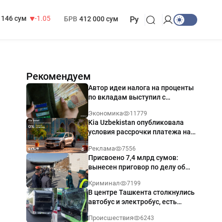
13 717 сум
-25.83
МРОТ
1 271 000 сум
146 сум
-1.05
БРВ
412 000 сум
Ру
Рекомендуем
Автор идеи налога на проценты
по вкладам выступил с
разъяснением
Экономика
11779
Kia Uzbekistan опубликовала
условия рассрочки платежа на
Kia Sonet со ставкой от 0%
Реклама
7556
годовых
Присвоено 7,4 млрд сумов:
вынесен приговор по делу об
обрушении путепровода в
Криминал
7199
Ташкенте
В центре Ташкента столкнулись
автобус и электробус, есть
пострадавший — видео
Происшествия
6243