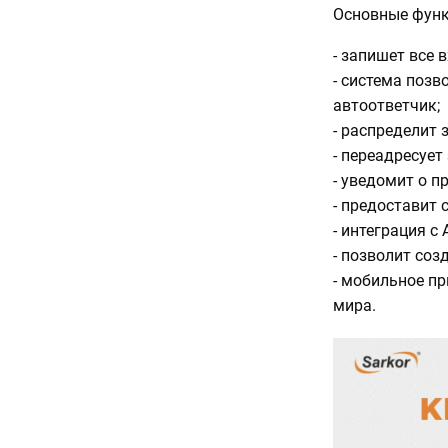
Основные функ
- запишет все 
- система позв
автоответчик;
- распределит 
- переадресует
- уведомит о п
- предоставит 
- интеграция с 
- позволит соз
- мобильное п
мира.