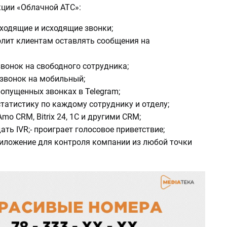
ции «Облачной АТС»:
входящие и исходящие звонки;
олит клиентам оставлять сообщения на
звонок на свободного сотрудника;
 звонок на мобильный;
ропущенных звонках в Telegram;
статистику по каждому сотруднику и отделу;
Аmo CRM, Bitrix 24, 1С и другими СRM;
дать IVR;- проиграет голосовое приветствие;
риложение для контроля компании из любой точки