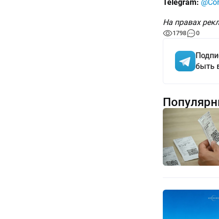
Telegram:
@Cor
На правах рек
1798
0
Подпи
быть 
Популярн