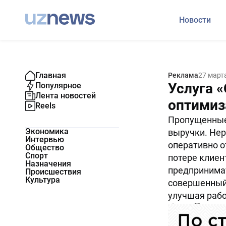
Новости
Главная
Реклама
27 март
Услуга «
Популярное
Лента новостей
оптимиз
Reels
Пропущенные 
Экономика
выручки. Нер
Интервью
оперативно о
Общество
Спорт
потере клиен
Назначения
предпринима
Происшествия
Культура
совершенный 
улучшая рабо
1798
0