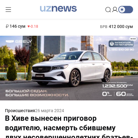
11 916 сум
28.92
13 749 сум
1 271 000 сум
32.19
МРОТ
146 сум
412 000 сум
-0.18
БРВ
Происшествия
26 марта 2024
В Хиве вынесен приговор
водителю, насмерть сбившему
двух несовершеннолетних братьев-