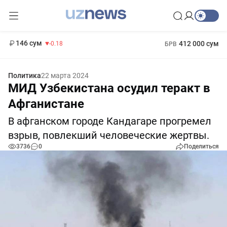
11 916 сум
28.92
13 749 сум
1 271 000 сум
32.19
МРОТ
146 сум
412 000 сум
-0.18
БРВ
Политика
22 марта 2024
МИД Узбекистана осудил теракт в
Афганистане
В афганском городе Кандагаре прогремел
взрыв, повлекший человеческие жертвы.
3736
0
Поделиться