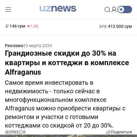
11 887 сум
-55.49
13 717 сум
1 271 000 сум
-25.83
МРОТ
146 сум
412 000 сум
-1.05
БРВ
Реклама
23 марта 2024
Грандиозные скидки до 30% на
квартиры и коттеджи в комплексе
Alfraganus
Самое время инвестировать в
недвижимость - только сейчас в
многофункциональном комплексе
Alfraganus можно приобрести квартиры с
ремонтом и участки с готовыми
коттеджами со скидкой от 20 до 30%.
2503
0
Поделиться