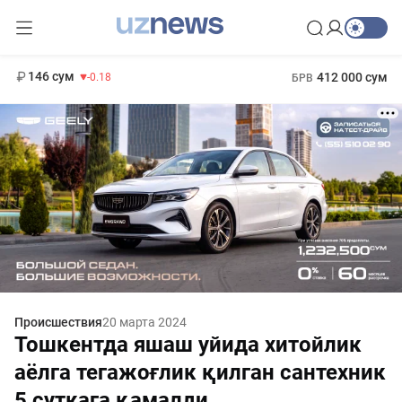
11 916 сум
28.92
13 749 сум
1 271 000 сум
32.19
МРОТ
146 сум
412 000 сум
-0.18
БРВ
Происшествия
20 марта 2024
Тошкентда яшаш уйида хитойлик
аёлга тегажоғлик қилган сантехник
5 суткага қамалди