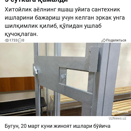
Хитойлик аёлнинг яшаш уйига сантехник
ишларини бажариш учун келган эркак унга
шилқимлик қилиб, қўлидан ушлаб
қучоқлаган.
1733
0
Поделиться
UzNews.uz
Бугун, 20 март куни жиноят ишлари бўйича