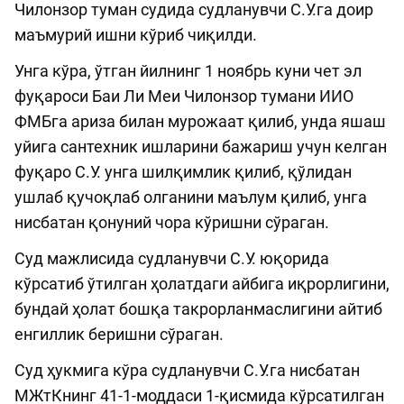
Чилонзор туман судида судланувчи С.У.га доир
маъмурий ишни кўриб чиқилди.
Унга кўра, ўтган йилнинг 1 ноябрь куни чет эл
фуқароси Баи Ли Меи Чилонзор тумани ИИО
ФМБга ариза билан мурожаат қилиб, унда яшаш
уйига сантехник ишларини бажариш учун келган
фуқаро С.У. унга шилқимлик қилиб, қўлидан
ушлаб қучоқлаб олганини маълум қилиб, унга
нисбатан қонуний чора кўришни сўраган.
Суд мажлисида судланувчи С.У. юқорида
кўрсатиб ўтилган ҳолатдаги айбига иқрорлигини,
бундай ҳолат бошқа такрорланмаслигини айтиб
енгиллик беришни сўраган.
Суд ҳукмига кўра судланувчи С.У.га нисбатан
МЖтКнинг 41-1-моддаси 1-қисмида кўрсатилган