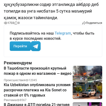
ҳуқуқбузарликни содир этганликда айбдор деб
топилди ва унга нисбатан 5 сутка маъмурий
қамоқ жазоси тайинланди.
1733
0
Поделиться
Подписывайтесь на наш
Telegram
, чтобы быть
в курсе последних новостей.
Перейти
Рекомендуем
В Ташобласти произошёл крупный
пожар в одном из магазинов — видео
Происшествия
12045
Kia Uzbekistan опубликовала условия
рассрочки платежа на Kia Sonet со
ставкой от 0% годовых
Реклама
8567
В Джизаке в ДТП погибла 21-летняя