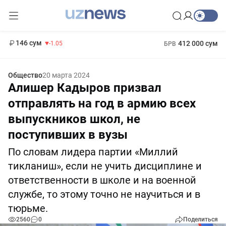
11 887 сум
-55.49
13 717 сум
1 271 000 сум
-25.83
МРОТ
146 сум
412 000 сум
-1.05
БРВ
Общество
20 марта 2024
Алишер Кадыров призвал
отправлять на год в армию всех
выпускников школ, не
поступивших в вузы
По словам лидера партии «Миллий
тикланиш», если не учить дисциплине и
ответственности в школе и на военной
службе, то этому точно не научиться и в
тюрьме.
2560
0
Поделиться