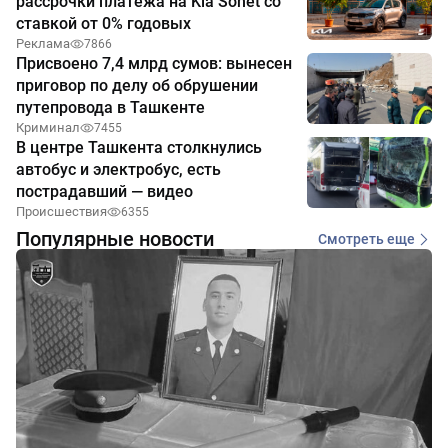
рассрочки платежа на Kia Sonet со
ставкой от 0% годовых
Реклама
7866
Присвоено 7,4 млрд сумов: вынесен
приговор по делу об обрушении
путепровода в Ташкенте
Криминал
7455
В центре Ташкента столкнулись
автобус и электробус, есть
пострадавший — видео
Происшествия
6355
Популярные новости
Смотреть еще