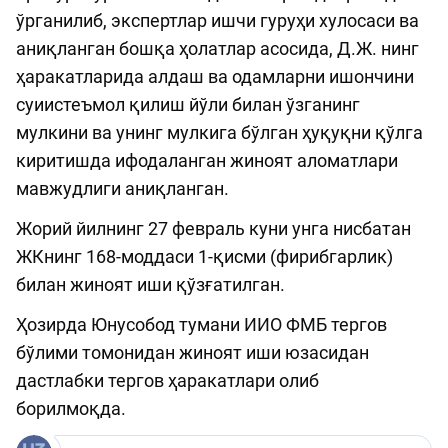
ўрганилиб, экспертлар ишчи гуруҳи хулосаси ва
аниқланган бошқа ҳолатлар асосида, Д.Ж. нинг
ҳаракатларида алдаш ва одамларни ишончини
суиистеъмол қилиш йўли билан ўзганинг
мулкини ва унинг мулкига бўлган ҳуқуқни қўлга
киритишда ифодаланган жиноят аломатлари
мавжудлиги аниқланган.
Жорий йилнинг 27 февраль куни унга нисбатан
ЖКнинг 168-моддаси 1-қисми (фирибгарлик)
билан жиноят иши қўзғатилган.
Ҳозирда Юнусобод тумани ИИО ФМБ тергов
бўлими томонидан жиноят иши юзасидан
дастлабки тергов ҳаракатлари олиб
борилмоқда.