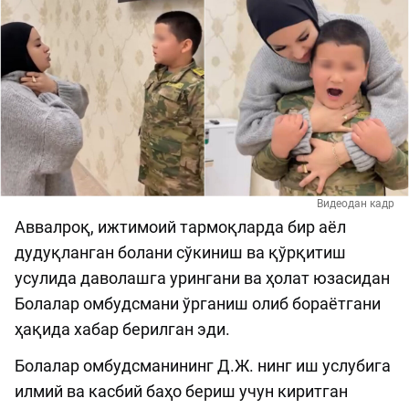
Видеодан кадр
Аввалроқ, ижтимоий тармоқларда бир аёл
дудуқланган болани сўкиниш ва қўрқитиш
усулида даволашга урингани ва ҳолат юзасидан
Болалар омбудсмани ўрганиш олиб бораётгани
ҳақида хабар берилган эди.
Болалар омбудсманининг Д.Ж. нинг иш услубига
илмий ва касбий баҳо бериш учун киритган