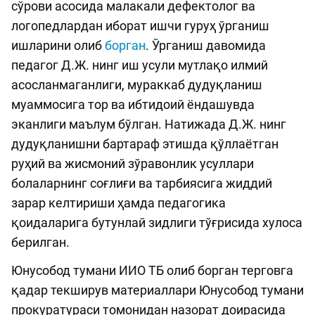
сўрови асосида малакали дефектолог ва
логопедлардан иборат ишчи гуруҳ ўрганиш
ишларини олиб
борган
. Ўрганиш давомида
педагог Д.Ж. нинг иш усули мутлақо илмий
асосланмаганлиги, мураккаб дудуқланиш
муаммосига тор ва ибтидоий ёндашувда
эканлиги маълум бўлган. Натижада Д.Ж. нинг
дудуқланишни бартараф этишда қўллаётган
руҳий ва жисмоний зўравонлик усуллари
болаларнинг соғлиғи ва тарбиясига жиддий
зарар келтириши ҳамда педагогика
қоидаларига бутунлай зидлиги тўғрисида хулоса
берилган.
Юнусобод тумани ИИО ТБ олиб борган терговга
қадар текширув материаллари Юнусобод тумани
прокуратураси томонидан назорат доирасида