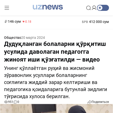
11 916 сум
28.92
13 749 сум
1 271 000 сум
32.19
МРОТ
146 сум
412 000 сум
-0.18
БРВ
Общество
20 марта 2024
Дудуқланган болаларни қўрқитиш
усулида даволаган педагогга
жиноят иши қўзғатилди — видео
Унинг қўллаётган руҳий ва жисмоний
зўравонлик усуллари болаларнинг
соғлиғига жиддий зарар келтириши ва
педагогика қоидаларига бутунлай зидлиги
тўғрисида хулоса берилган.
951
0
Поделиться