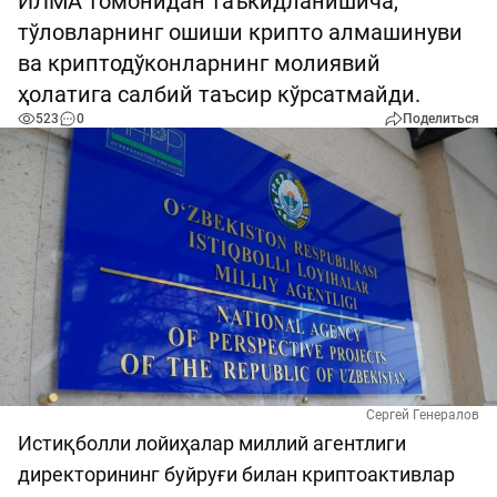
ИЛМА томонидан таъкидланишича,
тўловларнинг ошиши крипто алмашинуви
ва криптодўконларнинг молиявий
ҳолатига салбий таъсир кўрсатмайди.
523
0
Поделиться
Сергей Генералов
Истиқболли лойиҳалар миллий агентлиги
директорининг буйруғи билан криптоактивлар