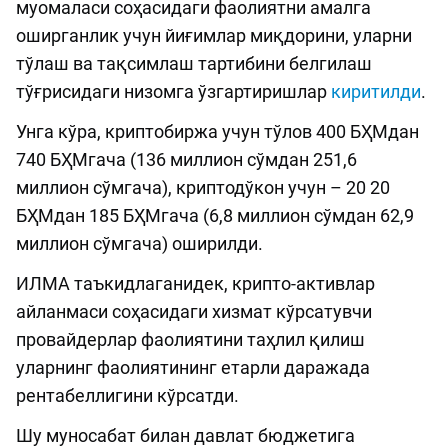
муомаласи соҳасидаги фаолиятни амалга
оширганлик учун йиғимлар миқдорини, уларни
тўлаш ва тақсимлаш тартибини белгилаш
тўғрисидаги низомга ўзгартиришлар
киритилди
.
Унга кўра, криптобиржа учун тўлов 400 БҲМдан
740 БҲМгача (136 миллион сўмдан 251,6
миллион сўмгача), криптодўкон учун – 20 20
БҲМдан 185 БҲМгача (6,8 миллион сўмдан 62,9
миллион сўмгача) оширилди.
ИЛМА таъкидлаганидек, крипто-активлар
айланмаси соҳасидаги хизмат кўрсатувчи
провайдерлар фаолиятини таҳлил қилиш
уларнинг фаолиятининг етарли даражада
рентабеллигини кўрсатди.
Шу муносабат билан давлат бюджетига