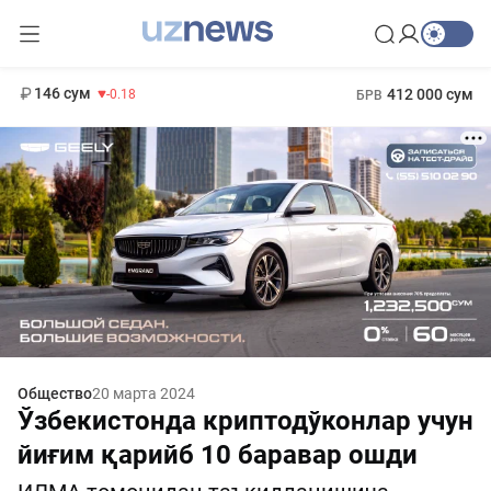
11 916 сум
28.92
13 749 сум
1 271 000 сум
32.19
МРОТ
146 сум
412 000 сум
-0.18
БРВ
Общество
20 марта 2024
Ўзбекистонда криптодўконлар учун
йиғим қарийб 10 баравар ошди