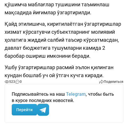
қўшимча маблағлар тушишини таъминлаш
мақсадида йиғимлар ўзгартирилди.
Қайд этилишича, киритилаётган ўзгартиришлар
хизмат кўрсатувчи субъектларнинг молиявий
ҳолатига жиддий салбий таъсир кўрсатмасдан,
давлат бюджетига тушумларни камида 2
баробар ошириш имконини беради.
Ушбу ўзгартиришлар расмий эълон қилинган
кундан бошлаб уч ой ўтгач кучга киради.
523
0
Поделиться
Подписывайтесь на наш
Telegram
, чтобы быть
в курсе последних новостей.
Перейти