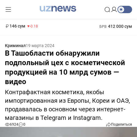
11 916 сум
28.92
13 749 сум
1 271 000 сум
32.19
МРОТ
146 сум
412 000 сум
-0.18
БРВ
Криминал
19 марта 2024
В Ташобласти обнаружили
подпольный цех с косметической
продукцией на 10 млрд сумов —
видео
Контрафактная косметика, якобы
импортированная из Европы, Кореи и ОАЭ,
продавалась в основном через интернет-
магазины в Telegram и Instagram.
6924
0
Поделиться