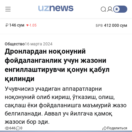
11 887 сум
-55.49
13 717 сум
1 271 000 сум
-25.83
МРОТ
146 сум
412 000 сум
-1.05
БРВ
Общество
16 марта 2024
Дронлардан ноқонуний
фойдаланганлик учун жазони
енгиллаштирувчи қонун қабул
қилинди
Учувчисиз учадиган аппаратларни
ноқонуний олиб кириш, ўтказиш, олиш,
сақлаш ёки фойдаланишга маъмурий жазо
белгиланади. Аввал уч йилгача қамоқ
жазоси бор эди.
646
0
Поделиться