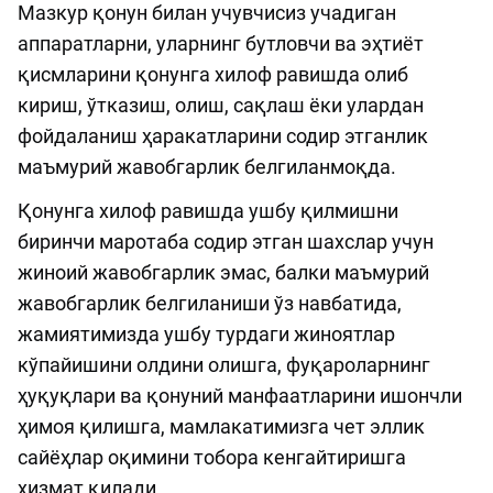
Мазкур қонун билан учувчисиз учадиган
аппаратларни, уларнинг бутловчи ва эҳтиёт
қисмларини қонунга хилоф равишда олиб
кириш, ўтказиш, олиш, сақлаш ёки улардан
фойдаланиш ҳаракатларини содир этганлик
маъмурий жавобгарлик белгиланмоқда.
Қонунга хилоф равишда ушбу қилмишни
биринчи маротаба содир этган шахслар учун
жиноий жавобгарлик эмас, балки маъмурий
жавобгарлик белгиланиши ўз навбатида,
жамиятимизда ушбу турдаги жиноятлар
кўпайишини олдини олишга, фуқароларнинг
ҳуқуқлари ва қонуний манфаатларини ишончли
ҳимоя қилишга, мамлакатимизга чет эллик
сайёҳлар оқимини тобора кенгайтиришга
хизмат қилади.