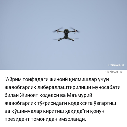
UzNews.uz
“Айрим тоифадаги жиноий қилмишлар учун
жавобгарлик либераллаштирилиши муносабати
билан Жиноят кодекси ва Маъмурий
жавобгарлик тўғрисидаги кодексига ўзгартиш
ва қўшимчалар киритиш ҳақида”ги қонун
президент томонидан имзоланди.