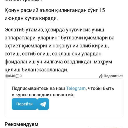
Қонун расмий эълон қилингандан сўнг 15
июндан кучга киради.
Эслатиб ўтамиз, ҳозирда учувчисиз учиш
аппаратлари, уларнинг бутловчи қисмлари ва
эҳтиёт қисмларини ноқонуний олиб кириш,
сотиш, сотиб олиш, сақлаш ёки улардан
фойдаланиш уч йилгача озодликдан маҳрум
қилиш билан жазоланади.
646
0
Поделиться
Подписывайтесь на наш
Telegram
, чтобы быть
в курсе последних новостей.
Перейти
Рекомендуем