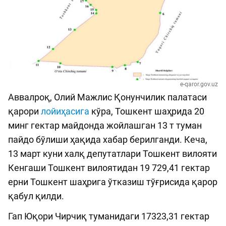
e-qaror.gov.uz
Aввалроқ, Олий Мажлис Қонунчилик палатаси
қарори
лойиҳасига
кўра, Тошкент шаҳрида 20
минг гектар майдонда жойлашган 13 т туман
пайдо бўлиши ҳақида хабар берилганди. Кеча,
13 март куни халқ депутатлари Тошкент вилояти
Кенгаши Тошкент вилоятидан 19 729,41 гектар
ерни Тошкент шаҳрига ўтказиш тўғрисида қарор
қабул қилди.
Гап Юқори Чирчиқ туманидаги 17323,31 гектар