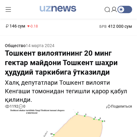
11 916 сум
28.92
13 749 сум
1 271 000 сум
32.19
МРОТ
146 сум
412 000 сум
-0.18
БРВ
Общество
14 марта 2024
Тошкент вилоятининг 20 минг
гектар майдони Тошкент шаҳри
ҳудудий таркибига ўтказилди
Халқ депутатлари Тошкент вилояти
Кенгаши томонидан тегишли қарор қабул
қилинди.
1192
0
Поделиться