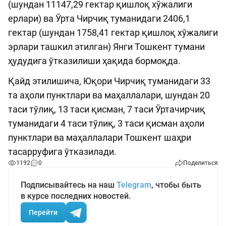
(шундан 11147,29 гектар қишлоқ хўжалиги
ерлари) ва Ўрта Чирчиқ туманидаги 2406,1
гектар (шундан 1758,41 гектар қишлоқ хўжалиги
эрлари ташкил этилган) Янги Тошкент тумани
ҳудудига ўтказилиши ҳақида бормоқда.
Қайд этилишича, Юқори Чирчиқ туманидаги 33
та аҳоли пунктлари ва маҳаллалари, шундан 20
таси тўлиқ, 13 таси қисман, 7 таси Ўртачирчиқ
туманидаги 4 таси тўлиқ, 3 таси қисман аҳоли
пунктлари ва маҳаллалари Тошкент шаҳри
тасарруфига ўтказилади.
1192
0
Поделиться
Подписывайтесь на наш
Telegram
, чтобы быть
в курсе последних новостей.
Перейти