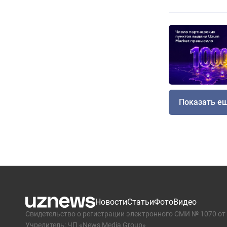
Показать е
Новости
Статьи
Фото
Видео
Свидетельство о регистрации электронного СМИ № 1070 от 
Учредитель: ЧП «News Media Group»