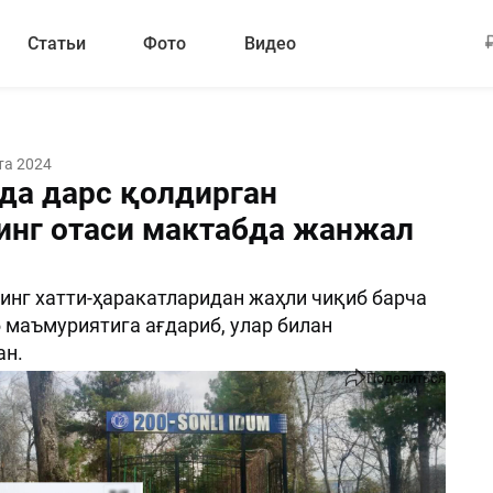
Статьи
Фото
Видео
та 2024
да дарс қолдирган
инг отаси мактабда жанжал
инг хатти-ҳаракатларидан жаҳли чиқиб барча
 маъмуриятига ағдариб, улар билан
н.
Поделиться