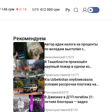
13 749 сум
32.19
МРОТ
1 271 000 сум
146 сум
-0.18
БРВ
412 000 сум
Ру
Рекомендуем
Автор идеи налога на проценты
по вкладам выступил с
разъяснением
Экономика
12572
В Ташобласти произошёл
крупный пожар в одном из
магазинов — видео
Происшествия
10771
Kia Uzbekistan опубликовала
условия рассрочки платежа на
Kia Sonet со ставкой от 0%
Реклама
8375
годовых
В Джизаке в ДТП погибла 21-
летняя блогерша — видео
Происшествия
8133