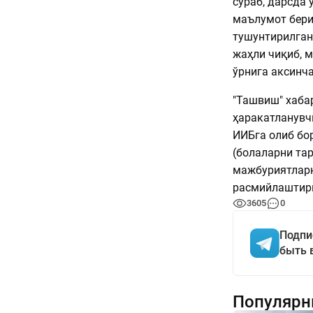
сўраб, дарсда 
маълумот бери
тушунтирилган.
жаҳли чиқиб, 
ўрнига аксинча
"Ташвиш" хабар
ҳаракатланувч
ИИБга олиб бо
(болаларни та
мажбуриятларн
расмийлаштир
3605
0
Подпи
быть 
Популярн