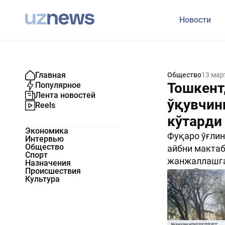
Новости
Главная
Общество
13 мар
Тошкент
Популярное
Лента новостей
ўқувчин
Reels
кўтарди
Экономика
Фуқаро ўғлин
Интервью
Общество
айбни мактаб
Спорт
жанжаллашга
Назначения
Происшествия
3605
0
Культура