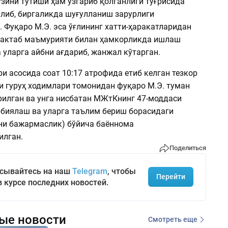
ўзини тутиши ҳам ўзгариб қолганлиги тўғрисида
либ, биргаликда шуғулланиш зарурлиги
 Фуқаро М.Э. эса ўғлининг хатти-ҳаракатларидан
мактаб маъмурияти билан ҳамкорликда ишлаш
 уларга айбни ағдариб, жанжал кўтарган.
и асосида соат 10:17 атрофида етиб келган тезкор
и гуруҳ ходимлари томонидан фуқаро М.Э. туман
рилган ва унга нисбатан МЖтКнинг 47-моддаси
рбиялаш ва уларга таълим бериш борасидаги
и бажармаслик) бўйича баённома
илган.
Поделиться
сывайтесь на наш
Telegram
, чтобы
Перейти
в курсе последних новостей.
ые новости
Смотреть еще