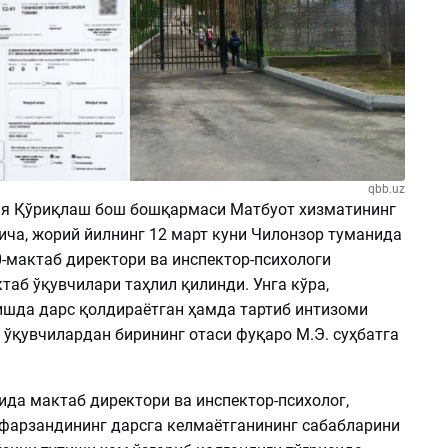
qbb.uz
я Қўриқлаш бош бошқармаси Матбуот хизматининг
ча, жорий йилнинг 12 март куни Чилонзор туманида
-мактаб директори ва инспектор-психологи
аб ўқувчилари таҳлил қилинди. Унга кўра,
ишда дарс қолдираётган ҳамда тартиб интизоми
 ўқувчилардан бирининг отаси фуқаро М.Э. суҳбатга
ида мактаб директори ва инспектор-психолог,
 фарзандининг дарсга келмаётганининг сабабларини