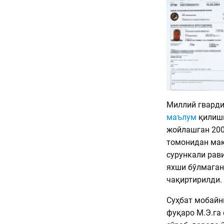
Миллий гварди
маълум
қилиши
жойлашган 200
томонидан макт
сурункали рав
яхши бўлмаган
чақиртирилди.
Суҳбат мобайн
фуқаро М.Э.га