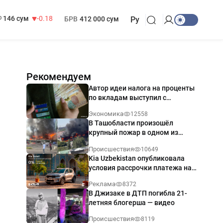
13 749 сум
32.19
МРОТ
1 271 000 сум
146 сум
-0.18
БРВ
412 000 сум
Ру
Рекомендуем
Автор идеи налога на проценты
по вкладам выступил с
разъяснением
Экономика
12558
В Ташобласти произошёл
крупный пожар в одном из
магазинов — видео
Происшествия
10649
Kia Uzbekistan опубликовала
условия рассрочки платежа на
Kia Sonet со ставкой от 0%
Реклама
8372
годовых
В Джизаке в ДТП погибла 21-
летняя блогерша — видео
Происшествия
8119