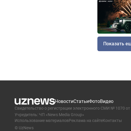
Показать е
Новости
Статьи
Фото
Видео
Свидетельство о регистрации электронного СМИ № 1070 от 
Учредитель: ЧП «News Media Group»
Использование материалов
Реклама на сайте
Контакты
© UzNews