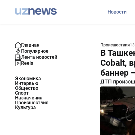
Новости
Главная
Происшествия
13
В Ташке
Популярное
Лента новостей
Cobalt,
Reels
баннер 
Экономика
ДТП произошл
Интервью
Общество
1973
0
Спорт
Назначения
Происшествия
Культура