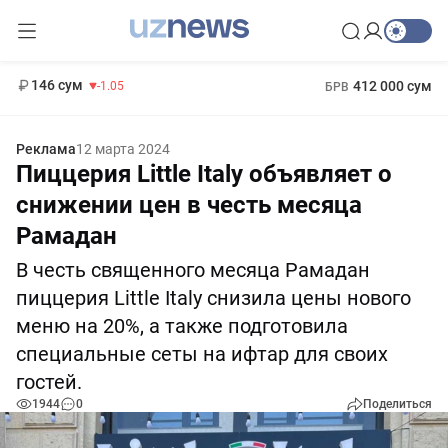
11 887 сум
-55.49
13 717 сум
1 271 000 сум
-25.83
МРОТ
146 сум
412 000 сум
-1.05
БРВ
Реклама
12 марта 2024
Пиццерия Little Italy объявляет о
снижении цен в честь месяца
Рамадан
В честь священного месяца Рамадан
пиццерия Little Italy снизила цены нового
меню на 20%, а также подготовила
специальные сеты на ифтар для своих
гостей.
1944
0
Поделиться