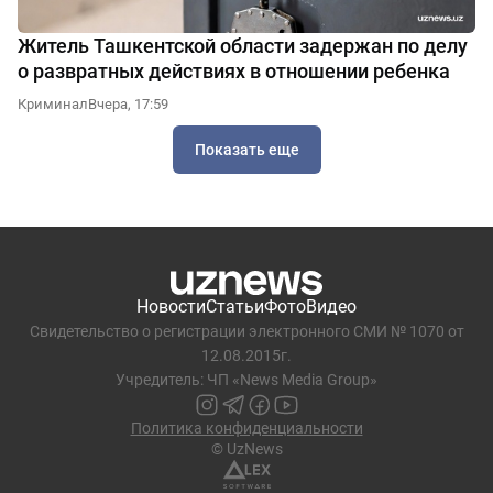
Житель Ташкентской области задержан по делу
о развратных действиях в отношении ребенка
Криминал
Вчера, 17:59
Показать еще
Новости
Статьи
Фото
Видео
Свидетельство о регистрации электронного СМИ № 1070 от
12.08.2015г.
Учредитель: ЧП «News Media Group»
Политика конфиденциальности
© UzNews