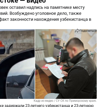
стоке — видео
век оставил надпись на памятнике месту
вий. Возбуждено уголовное дело, также
факт законности нахождения узбекистанца в
Поделиться
Кадр из видео / СУ СК по Приморскому краю.
ке задержали 23-летнего узбекистанца и 23-летнюю