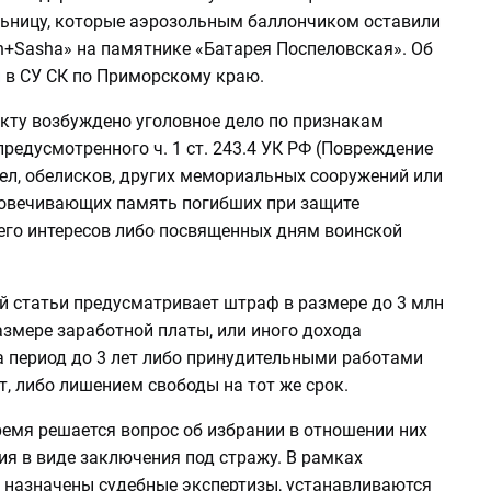
ьницу, которые аэрозольным баллончиком оставили
h+Sasha» на памятнике «Батарея Поспеловская». Об
и
в СУ СК по Приморскому краю.
кту возбуждено уголовное дело по признакам
предусмотренного ч. 1 ст. 243.4 УК РФ (Повреждение
ел, обелисков, других мемориальных сооружений или
ковечивающих память погибших при защите
 его интересов либо посвященных дням воинской
й статьи предусматривает штраф в размере до 3 млн
азмере заработной платы, или иного дохода
а период до 3 лет либо принудительными работами
ет, либо лишением свободы на тот же срок.
ремя решается вопрос об избрании в отношении них
ия в виде заключения под стражу. В рамках
 назначены судебные экспертизы, устанавливаются