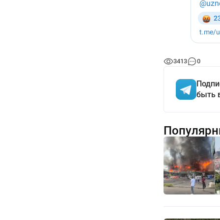
3413
0
Подпи
быть 
Популярн