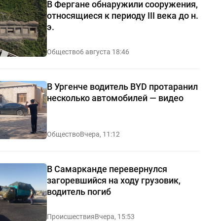
В Фергане обнаружили сооружения,
относящиеся к периоду III века до н.
э.
Общество
6 августа 18:46
В Ургенче водитель BYD протаранил
несколько автомобилей — видео
Общество
Вчера, 11:12
В Самарканде перевернулся
загоревшийся на ходу грузовик,
водитель погиб
Происшествия
Вчера, 15:53