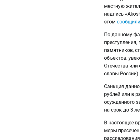
местную жител
надпись «Akos
этом
сообщил
По данному фа
преступления, 
памятников, ст
объектов, уве
Отечества или
славы России).
Санкция данно
рублей или в р
осужденного з
на срок до 3 л
В настоящее в
меры пресечен
расследования