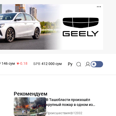
11 916 сум
28.92
13 749 сум
32.19
МРОТ
1 271 000 сум
146 сум
-0.18
БРВ
412 000 сум
Ру
Рекомендуем
В Ташобласти произошёл
крупный пожар в одном из
магазинов — видео
Происшествия
12032