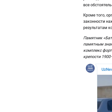
все обстоятел
Кроме того, о
законности нах
результатам к
Памятник «Бат
памятным знак
комплекс форт
крепости 1900