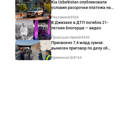
Kia Uzbekistan опубликовала
условия рассрочки платежа на
Kia Sonet со ставкой от 0%
Реклама
8566
годовых
В Джизаке в ДТП погибла 21-
летняя блогерша — видео
Происшествия
8546
Присвоено 7,4 млрд сумов:
вынесен приговор по делу об
обрушении путепровода в
Криминал
8164
Ташкенте