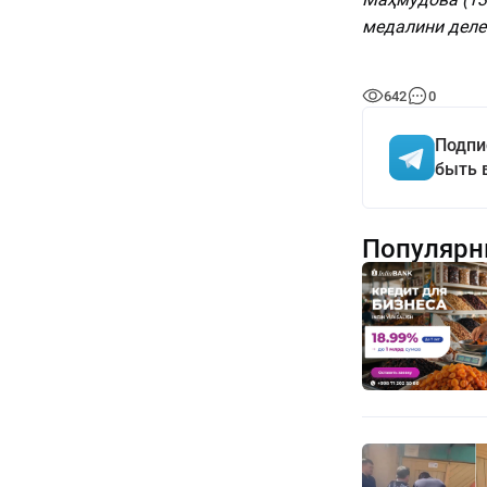
медалини деле
642
0
Подпи
быть 
Популярн