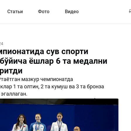
Статьи
Фото
Видео
24
мпионатида сув спорти
 бўйича ёшлар 6 та медални
иритди
таётган мазкур чемпионатда
лар 1 та олтин, 2 та кумуш ва 3 та бронза
эгаллаган.
Поделиться