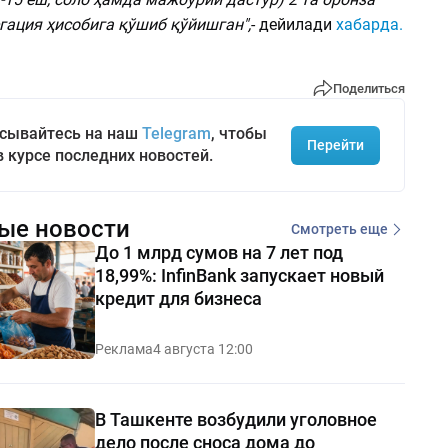
гация ҳисобига қўшиб қўйишган",
- дейилади
хабарда.
Поделиться
сывайтесь на наш
Telegram
, чтобы
Перейти
в курсе последних новостей.
ые новости
Смотреть еще
До 1 млрд сумов на 7 лет под
18,99%: InfinBank запускает новый
кредит для бизнеса
Реклама
4 августа 12:00
В Ташкенте возбудили уголовное
дело после сноса дома до