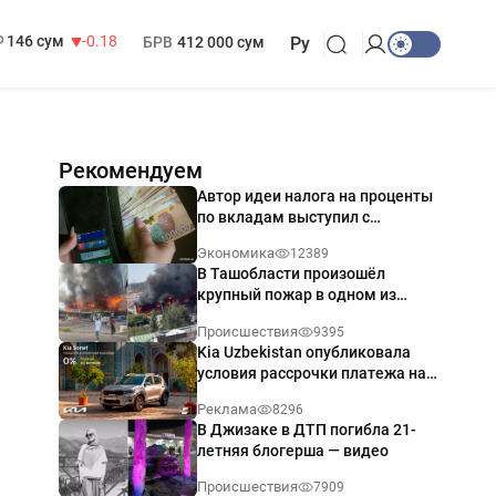
13 749 сум
32.19
МРОТ
1 271 000 сум
146 сум
-0.18
БРВ
412 000 сум
Ру
Рекомендуем
Автор идеи налога на проценты
по вкладам выступил с
разъяснением
Экономика
12389
В Ташобласти произошёл
крупный пожар в одном из
магазинов — видео
Происшествия
9395
Kia Uzbekistan опубликовала
условия рассрочки платежа на
Kia Sonet со ставкой от 0%
Реклама
8296
годовых
В Джизаке в ДТП погибла 21-
летняя блогерша — видео
Происшествия
7909