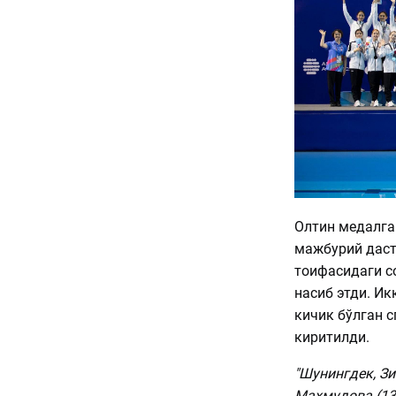
Олтин медалга 
мажбурий даст
тоифасидаги с
насиб этди. Ик
кичик бўлган 
киритилди.
"Шунингдек, Зи
Маҳмудова (13-