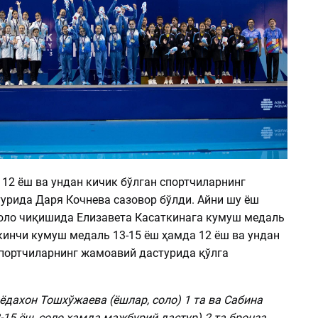
12 ёш ва ундан кичик бўлган спортчиларнинг
урида Даря Кочнева сазовор бўлди. Айни шу ёш
оло чиқишида Елизавета Касаткинага кумуш медаль
кинчи кумуш медаль 13-15 ёш ҳамда 12 ёш ва ундан
спортчиларнинг жамоавий дастурида қўлга
ёдахон Тошхўжаева (ёшлар, соло) 1 та ва Сабина
15 ёш, соло ҳамда мажбурий дастур) 2 та бронза