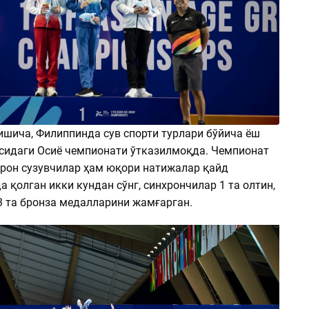
шича, Филиппинда сув спорти турлари бўйича ёш
асидаги Осиё чемпионати ўтказилмоқда. Чемпионат
рон сузувчилар ҳам юқори натижалар қайд
а қолган икки кундан сўнг, синхрончилар 1 та олтин,
3 та бронза медалларини жамғарган.