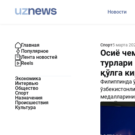
Новости
Главная
Спорт
5 марта 20
Осиё че
Популярное
Лента новостей
турлари
Reels
қўлга к
Экономика
Филиппинда ў
Интервью
Общество
ўзбекистонлик
Спорт
медалларини 
Назначения
Происшествия
642
0
Культура