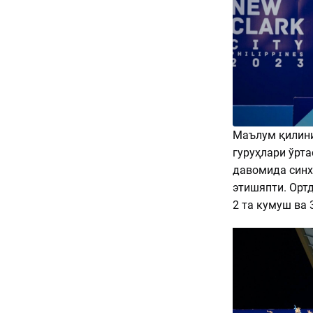
Маълум қилини
гуруҳлари ўрт
давомида синх
этишяпти. Ортд
2 та кумуш ва 