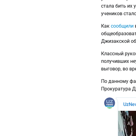
стала бить их 
учеников стало
Как
сообщили
в
общеобразоват
Джизакской об
Классный руков
получивших не
выговор, во вр
По данному фа
Прокуратура Д