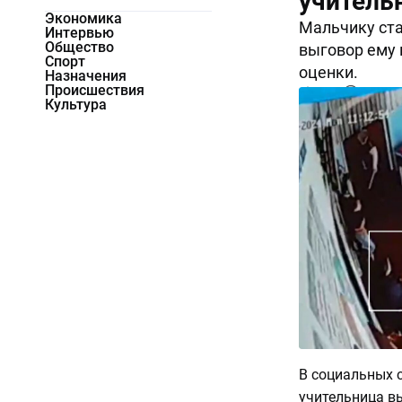
учитель
Экономика
Мальчику ста
Интервью
Общество
выговор ему 
Спорт
оценки.
Назначения
Происшествия
8473
0
Культура
В социальных с
учительница в