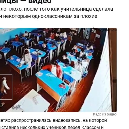
ницы — видео
ло плохо, после того как учительница сделала
и некоторым одноклассникам за плохие
Поделиться
Кадр из видео
етях распространилась видеозапись, на которой
ыставила нескольких учеников перед классом и