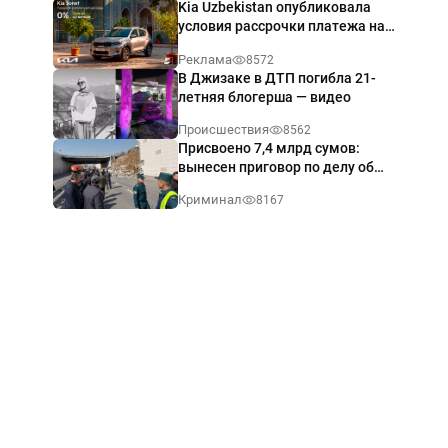
Kia Uzbekistan опубликовала
условия рассрочки платежа на
Kia Sonet со ставкой от 0%
Реклама
8572
годовых
В Джизаке в ДТП погибла 21-
летняя блогерша — видео
Происшествия
8562
Присвоено 7,4 млрд сумов:
вынесен приговор по делу об
обрушении путепровода в
Криминал
8167
Ташкенте