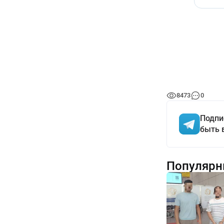
8473
0
Подпи
быть 
Популярн