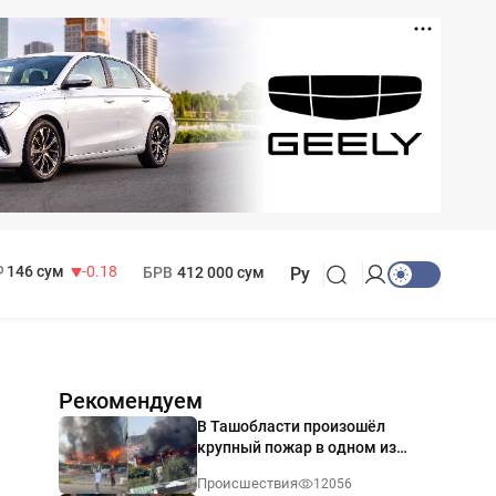
11 916 сум
28.92
13 749 сум
32.19
МРОТ
1 271 000 сум
146 сум
-0.18
БРВ
412 000 сум
Ру
Рекомендуем
В Ташобласти произошёл
крупный пожар в одном из
магазинов — видео
Происшествия
12056