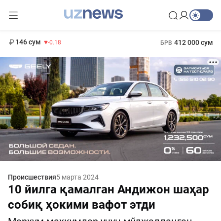
11 916 сум
28.92
13 749 сум
1 271 000 сум
32.19
МРОТ
146 сум
412 000 сум
-0.18
БРВ
Происшествия
5 марта 2024
10 йилга қамалган Андижон шаҳар
собиқ ҳокими вафот этди