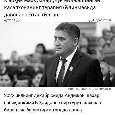
Марҳум маҳкумлар учун мўлжалланган
касалхонанинг терапия бўлинмасида
даволанаётган бўлган.
2164
0
Поделиться
Андижон вилояти ҳокимлиги
2022 йилнинг декабр ойида Андижон шаҳар
собиқ ҳокими Б.Ҳайдаров бир гуруҳ шахслар
билан тил бириктирган ҳолда давлат