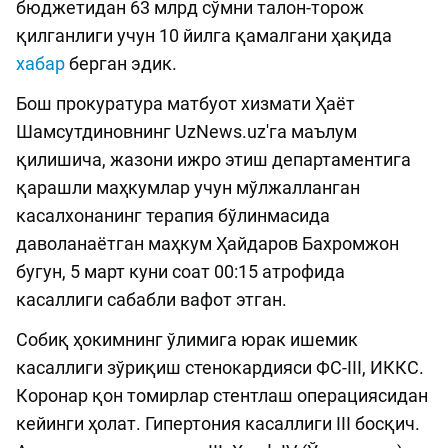
бюджетидан 63 млрд сўмни талон-торож
қилганлиги учун 10 йилга қамалгани ҳақида
хабар
берган эдик.
Бош прокуратура матбуот хизмати Ҳаёт
Шамсутдиновнинг UzNews.uz'га маълум
қилишича, жазони ижро этиш департаментига
қарашли маҳкумлар учун мўлжалланган
касалхонанинг терапия бўлинмасида
даволанаётган маҳкум Ҳайдаров Бахромжон
бугун, 5 март куни соат 00:15 атрофида
касаллиги сабабли вафот этган.
Собиқ ҳокимнинг ўлимига юрак ишемик
касаллиги зўриқиш стенокардияси ФС-III, ИККС.
Коронар қон томирлар стентлаш операциясидан
кейинги ҳолат. Гипертония касаллиги III босқич.