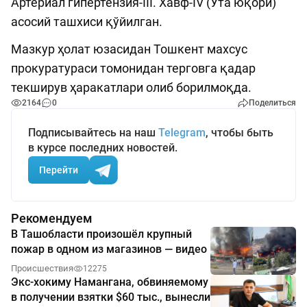
Артериал гипертензия-III. Хавф-IV (Ўта юқори)
асосий ташхиси қўйилган.
Мазкур ҳолат юзасидан Тошкент махсус
прокуратураси томонидан терговга қадар
текширув ҳаракатлари олиб борилмоқда.
2164
0
Поделиться
Подписывайтесь на наш
Telegram
, чтобы быть
в курсе последних новостей.
Перейти
Рекомендуем
В Ташобласти произошёл крупный
пожар в одном из магазинов — видео
Происшествия
12275
Экс-хокиму Намангана, обвиняемому
в получении взятки $60 тыс., вынесли